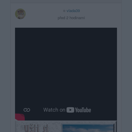
vlada39
před 2 hodinami