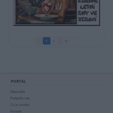
1
2
…
21
(aktuální strana)
PORTÁL
Nápověda
Podpořte nás
Co je nového
Kontakt