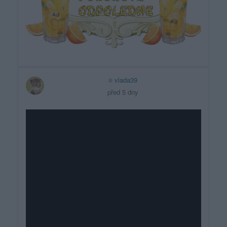
vlada39
před 5 dny