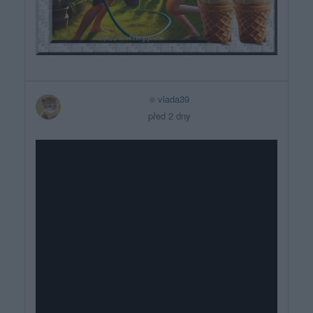
vlada39
před 2 dny