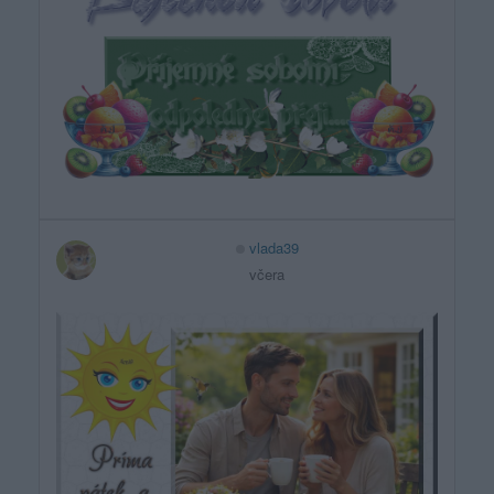
vlada39
včera