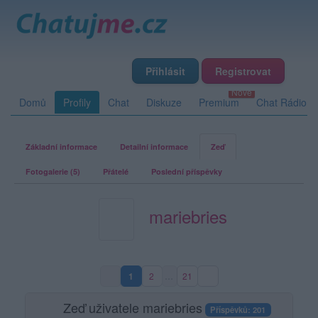
Přihlásit
Registrovat
Domů
Profily
Chat
Diskuze
Premium
Chat Rádio
Základní informace
Detailní informace
Zeď
Fotogalerie (5)
Přátelé
Poslední příspěvky
mariebries
1
2
…
21
(aktuální strana)
Zeď uživatele mariebries
Příspěvků: 201