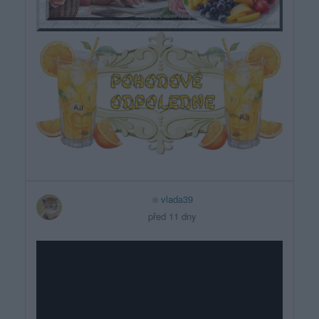
vlada39
před 11 dny