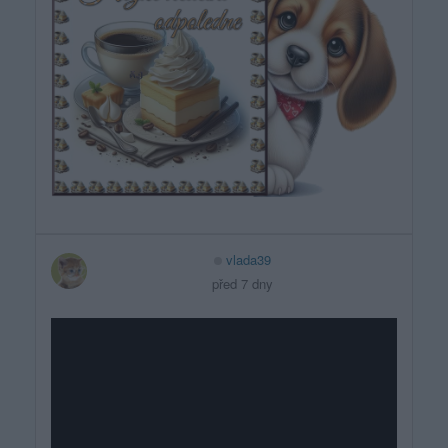
vlada39
před 7 dny