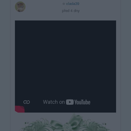
vlada39
před 4 dny