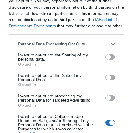
your opt-out. You may separately opt-out of the further
Napsat uživateli vzkaz
disclosure of your personal information by third parties on the
Informace o profilu a chatu
IAB’s list of downstream participants. This information may
also be disclosed by us to third parties on the
IAB’s List of
Registrace od
: 11.04.2014 15:14
Downstream Participants
that may further disclose it to other
Online
: Není nikde online
third parties.
Naposledy aktivní
: 14.07.2025 09:42
Prochatováno
: 0.01 hod.
Personal Data Processing Opt Outs
Počet přátel
: 0
Profil zobrazen
: 65x
I want to opt-out of the Sharing of my
Líbí se
:
1
personal data.
Opted In
Oblibené místnosti
: Žádné
Sledované diskuze
:
Informace pro uživatele
I want to opt-out of the Sale of my
Personal Data.
Opted In
I want to opt-out of processing my
Personal Data for Targeted Advertising.
Opted In
Poslední 3 příspěvky na mé zdi
I want to opt-out of Collection, Use,
(před 12 lety)
Smazaný
Retention, Sale, and/or Sharing of my
Personal Data that Is Unrelated with the
Purposes for which it was collected.
Včera u nás byl pravý apríl: odpolední