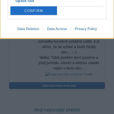
Opted Out
sluníčko a teplo skoro 25°C vystřídala
bouřka s vydatným deštěm a kroupami,
CONFIRM
která přešla v jemný zahradnický
deštík. Ten pak na nějakou hodinku
ustal, aby se večer vrátil s novou
Data Deletion
Data Access
Privacy Policy
silou…
Dnes je zatím bílé, mlhavé ráno,
zahrádky konečně pořádně zalité, a já
věřím, že se vyčasí a bude hezký
den… :- )
Vašku, Tobě posílám jarní pozdrav a
přeji pohodu, úsměv a dobrou náladu
nejen v tento den...
Zobrazit celou mou zeď
Moji nejnovější přátelé