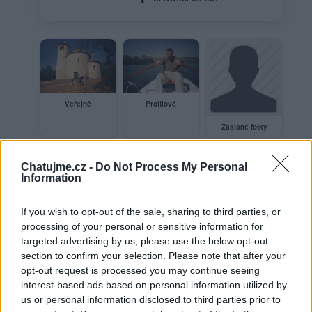
Profilové
Veřejné
Zaslané fotky
Chatujme.cz -
Do Not Process My Personal
Information
Neověřený profil
Tento uživatel zatím neprokázal svou identitu ověřovací
If you wish to opt-out of the sale, sharing to third parties, or
fotografií. U neověřených profilů nelze zaručit, že fotografie a
processing of your personal or sensitive information for
údaje odpovídají skutečné osobě.
targeted advertising by us, please use the below opt-out
section to confirm your selection. Please note that after your
Věk: ??
opt-out request is processed you may continue seeing
interest-based ads based on personal information utilized by
Kontakt
us or personal information disclosed to third parties prior to