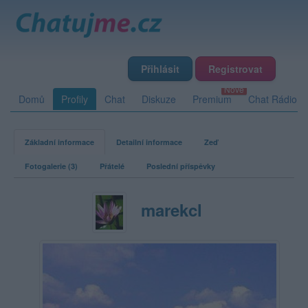
Přihlásit
Registrovat
Domů
Profily
Chat
Diskuze
Premium
Chat Rádio
Základní informace
Detailní informace
Zeď
Fotogalerie (3)
Přátelé
Poslední příspěvky
marekcl