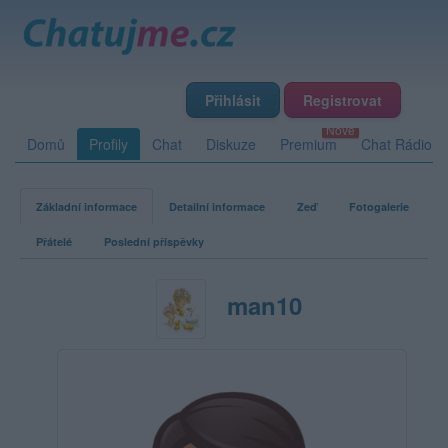
Přihlásit
Registrovat
Domů
Profily
Chat
Diskuze
Premium
Chat Rádio
Základní informace
Detailní informace
Zeď
Fotogalerie
Přátelé
Poslední příspěvky
man10