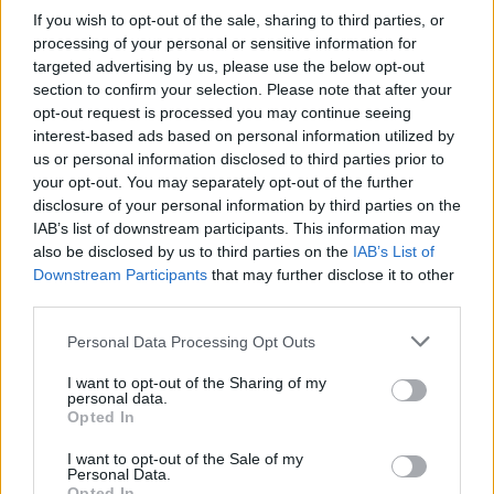
If you wish to opt-out of the sale, sharing to third parties, or
processing of your personal or sensitive information for
targeted advertising by us, please use the below opt-out
section to confirm your selection. Please note that after your
Věk: ??
opt-out request is processed you may continue seeing
Kontakt
interest-based ads based on personal information utilized by
us or personal information disclosed to third parties prior to
Napsat uživateli vzkaz
your opt-out. You may separately opt-out of the further
disclosure of your personal information by third parties on the
Informace o profilu a chatu
IAB’s list of downstream participants. This information may
Registrace od
: 03.04.2014 06:14
also be disclosed by us to third parties on the
IAB’s List of
Online
: Není nikde online
Downstream Participants
that may further disclose it to other
Naposledy aktivní
: 07.08.2026 08:36
third parties.
Prochatováno
: 460.92 hod.
Počet přátel
: 1
Personal Data Processing Opt Outs
Profil zobrazen
: 5465x
I want to opt-out of the Sharing of my
Líbí se
:
1
personal data.
Oblibené místnosti
: Žádné
Opted In
Sledované diskuze
:
Informace pro uživatele
I want to opt-out of the Sale of my
Personal Data.
Opted In