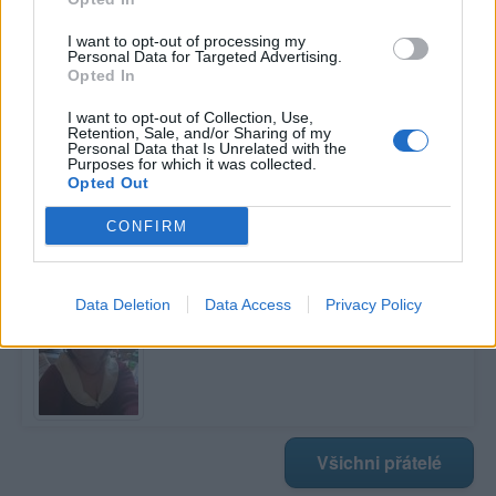
I want to opt-out of processing my
Personal Data for Targeted Advertising.
Poslední 3 příspěvky na mé zdi
Opted In
Nemá žádné příspěvky
I want to opt-out of Collection, Use,
Retention, Sale, and/or Sharing of my
Personal Data that Is Unrelated with the
Zobrazit celou mou zeď
Purposes for which it was collected.
Opted Out
CONFIRM
Moji nejnovější přátelé
Kamarádka:
kokosova
Data Deletion
Data Access
Privacy Policy
Říká o mně:
Všichni přátelé