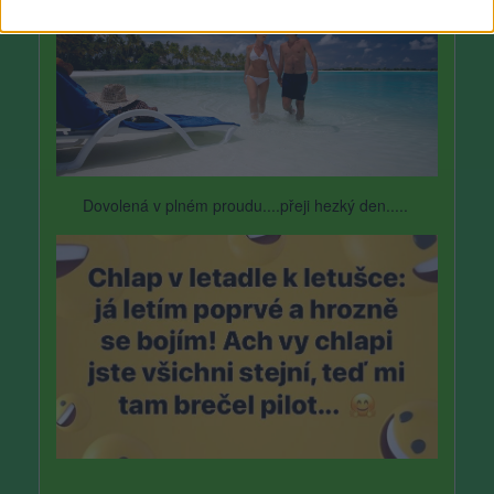
Dovolená v plném proudu....přeji hezký den.....