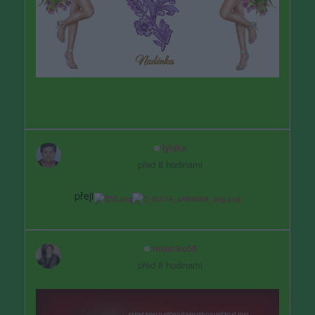
lylaka
před 8 hodinami
přeji
miminko58
před 8 hodinami