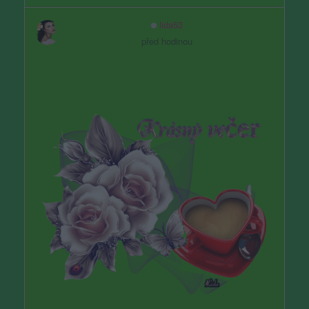
lida53
před hodinou