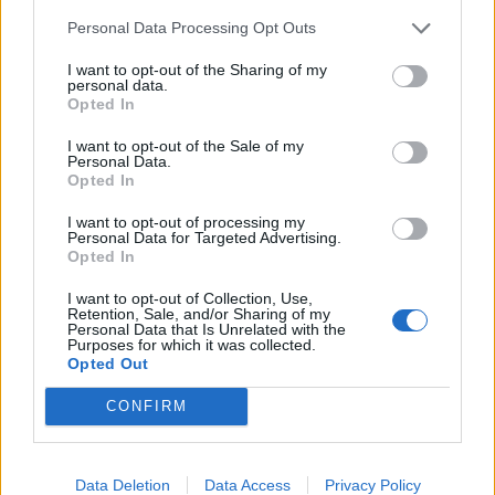
Personal Data Processing Opt Outs
I want to opt-out of the Sharing of my
personal data.
Opted In
I want to opt-out of the Sale of my
evellynn1
Personal Data.
Opted In
před 7 hodinami
I want to opt-out of processing my
čtvrtek...
Personal Data for Targeted Advertising.
Opted In
I want to opt-out of Collection, Use,
Retention, Sale, and/or Sharing of my
Personal Data that Is Unrelated with the
Purposes for which it was collected.
Opted Out
CONFIRM
Data Deletion
Data Access
Privacy Policy