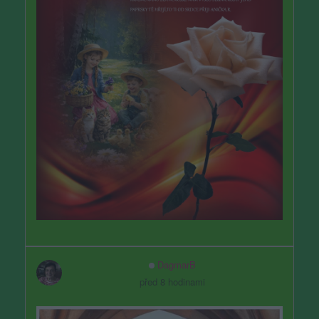
DagmarB
před 8 hodinami