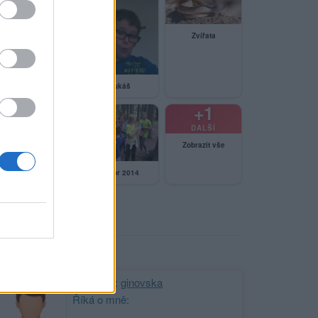
autobus kolín
Zvířata
lukáš
+1
DALŠÍ
Zobrazit vše
tábor 2014
kolín pouť 2015
ji nejnovější přátelé
Kamarád:
ginovska
Říká o mně: