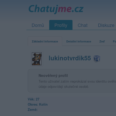
Domů
Profily
Chat
Diskuze
Základní informace
Detailní informace
Zeď
Fo
lukinotvrdik55
Neověřený profil
Tento uživatel zatím neprokázal svou identitu ověřov
údaje odpovídají skutečné osobě.
Věk: 27
Okres: Kolín
Země: