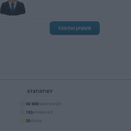
Všichni přátelé
STATISTIKY
40 988
registrovaných
153
přihlášených
35
chatuje