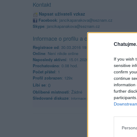
Kontakt
Napsat uživateli vzkaz
Facebook
: jancikapanakova@seznam.cz
Skype
: jancikapanakova@seznam.cz
Informace o profilu a chatu
Chatujme.
Registrace od
: 30.03.2016 19:41
Online
: Není nikde online
Naposledy aktivní
: 15.01.2026 23:19
If you wish 
Prochatováno
: 0.08 hod.
sensitive in
Počet přátel
: 1
confirm you
Profil zobrazen
: 129x
continue se
Líbí se
:
0
information 
further disc
Oblibené místnosti
: Žádné
participants
Sledované diskuze
:
Informace pro uživatele
Downstream 
Persona