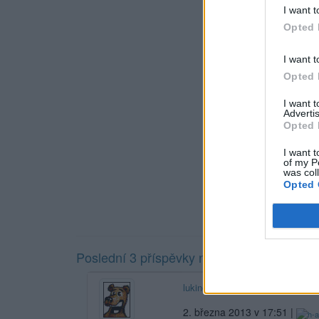
I want t
Opted 
I want t
Opted 
I want 
Advertis
Opted 
I want t
of my P
was col
Opted 
Poslední 3 příspěvky na mé zdi
lukinotvrdik55
2. března 2013 v 17:51 |