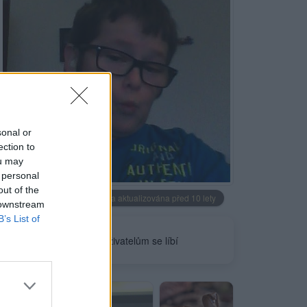
sonal or
ection to
ou may
Neověřeno
 personal
out of the
Profilová fotografie byla aktualizována před 10 lety
 downstream
B’s List of
0
uživatelům se líbí