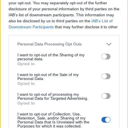
0
your opt-out. You may separately opt-out of the further
uživatelům se líbí
disclosure of your personal information by third parties on the
IAB’s list of downstream participants. This information may
also be disclosed by us to third parties on the
IAB’s List of
Downstream Participants
that may further disclose it to other
third parties.
Neověřený profil
Personal Data Processing Opt Outs
Tento uživatel zatím neprokázal svou identitu ověřovací
fotografií. U neověřených profilů nelze zaručit, že fotografie a
I want to opt-out of the Sharing of my
personal data.
údaje odpovídají skutečné osobě.
Opted In
Kontakt
I want to opt-out of the Sale of my
Personal Data.
Napsat uživateli vzkaz
Opted In
Informace o profilu a chatu
I want to opt-out of processing my
Personal Data for Targeted Advertising.
Registrace od
: 13.02.2015 23:29
Opted In
Online
: Není nikde online
I want to opt-out of Collection, Use,
Naposledy aktivní
: 15.02.2015 22:54
Retention, Sale, and/or Sharing of my
Počet přátel
: 0
Personal Data that Is Unrelated with the
Profil zobrazen
: 23x
Purposes for which it was collected.