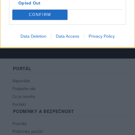
Opted Out
Líbí se
:
0
Oblibené místnosti
: Žádné
CONFIRM
Sledované diskuze
:
Informace pro uživatele
Data Deletion
Data Access
Privacy Policy
PORTÁL
Nápověda
Podpořte nás
Co je nového
Kontakt
PODMÍNKY A BEZPEČNOST
Pravidla
Podmínky použití