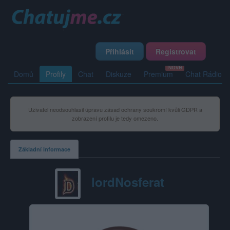
Přihlásit
Registrovat
Domů
Profily
Chat
Diskuze
Premium
Chat Rádio
Uživatel neodsouhlasil úpravu zásad ochrany soukromí kvůli GDPR a
zobrazení profilu je tedy omezeno.
Základní informace
lordNosferat