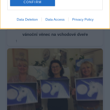
CONFIRM
Data Deletion
Data Access
Privacy Policy
vánoční věnec na vchodové dveře
1