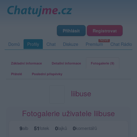
Přihlásit
Registrovat
Domů
Profily
Chat
Diskuze
Premium
Chat Rádio
Základní informace
Detailní informace
Fotogalerie (9)
Přátelé
Poslední příspěvky
liibuse
Fotogalerie uživatele liibuse
9
51
0
0
alb
fotek
lajků
komentářů