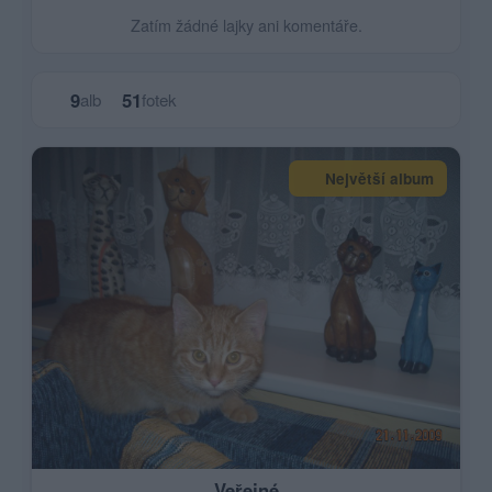
Zatím žádné lajky ani komentáře.
9
51
alb
fotek
Největší album
Veřejné