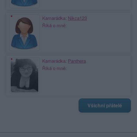
Kamarádka:
Nikca123
Říká o mně:
Kamarádka:
Panthera
Říká o mně:
Všichni přátelé