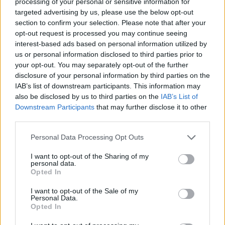
processing of your personal or sensitive information for
targeted advertising by us, please use the below opt-out
section to confirm your selection. Please note that after your
Neověřený profil
opt-out request is processed you may continue seeing
Tento uživatel zatím neprokázal svou identitu ověřovací
interest-based ads based on personal information utilized by
fotografií. U neověřených profilů nelze zaručit, že fotografie a
us or personal information disclosed to third parties prior to
údaje odpovídají skutečné osobě.
your opt-out. You may separately opt-out of the further
disclosure of your personal information by third parties on the
Věk: 47
IAB’s list of downstream participants. This information may
Země:
also be disclosed by us to third parties on the
IAB’s List of
Downstream Participants
that may further disclose it to other
Kontakt
third parties.
Napsat uživateli vzkaz
Personal Data Processing Opt Outs
Informace o profilu a chatu
I want to opt-out of the Sharing of my
Registrace od
: 01.04.2014 22:52
personal data.
Online
: Není nikde online
Opted In
Naposledy aktivní
: 31.12.2025 23:40
I want to opt-out of the Sale of my
Prochatováno
: 328.69 hod.
Personal Data.
Počet přátel
: 3
Opted In
Profil zobrazen
: 1366x
Líbí se
:
1