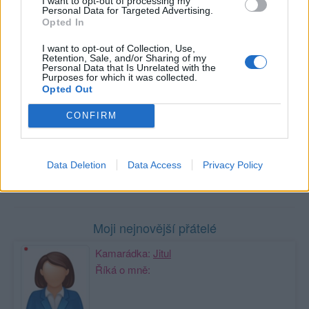
I want to opt-out of processing my
Personal Data for Targeted Advertising.
Oblibené místnosti
: Žádné
Opted In
Sledované diskuze
:
Informace pro uživatele
I want to opt-out of Collection, Use,
Retention, Sale, and/or Sharing of my
Personal Data that Is Unrelated with the
Purposes for which it was collected.
Opted Out
Poslední 3 příspěvky na mé zdi
CONFIRM
Nemá žádné příspěvky
Zobrazit celou mou zeď
Data Deletion
Data Access
Privacy Policy
Moji nejnovější přátelé
Kamarádka:
Jitul
Říká o mně: