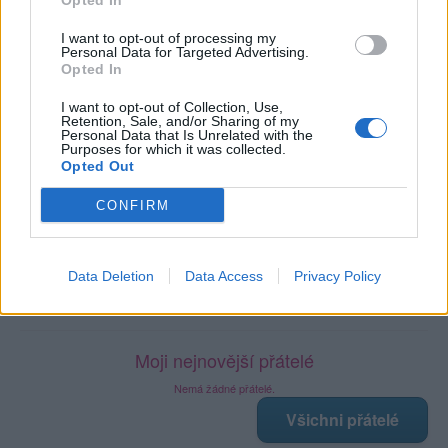
Opted In
Profil zobrazen
: 59x
Líbí se
:
2
I want to opt-out of processing my
Oblibené místnosti
: Žádné
Personal Data for Targeted Advertising.
Sledované diskuze
: Žádné
Opted In
I want to opt-out of Collection, Use,
Retention, Sale, and/or Sharing of my
Personal Data that Is Unrelated with the
Purposes for which it was collected.
Opted Out
Poslední 3 příspěvky na mé zdi
CONFIRM
Nemá žádné příspěvky
Zobrazit celou mou zeď
Data Deletion
Data Access
Privacy Policy
Moji nejnovější přátelé
Nemá žádné přátelé.
Všichni přátelé