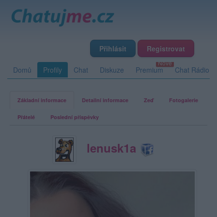
Přihlásit
Registrovat
Domů
Profily
Chat
Diskuze
Premium
Chat Rádio
Základní informace
Detailní informace
Zeď
Fotogalerie
Přátelé
Poslední příspěvky
lenusk1a