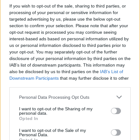
If you wish to opt-out of the sale, sharing to third parties, or
processing of your personal or sensitive information for
targeted advertising by us, please use the below opt-out
section to confirm your selection. Please note that after your
Neověřený profil
opt-out request is processed you may continue seeing
Tento uživatel zatím neprokázal svou identitu ověřovací
interest-based ads based on personal information utilized by
fotografií. U neověřených profilů nelze zaručit, že fotografie a
us or personal information disclosed to third parties prior to
údaje odpovídají skutečné osobě.
your opt-out. You may separately opt-out of the further
disclosure of your personal information by third parties on the
IAB’s list of downstream participants. This information may
Věk: ??
also be disclosed by us to third parties on the
IAB’s List of
Kontakt
Downstream Participants
that may further disclose it to other
third parties.
Napsat uživateli vzkaz
Personal Data Processing Opt Outs
Informace o profilu a chatu
I want to opt-out of the Sharing of my
Registrace od
: 05.05.2024 20:19
personal data.
Online
: Není nikde online
Opted In
Naposledy aktivní
: 05.05.2024 20:19
Prochatováno
: 0.00 hod.
I want to opt-out of the Sale of my
Počet přátel
: 0
Personal Data.