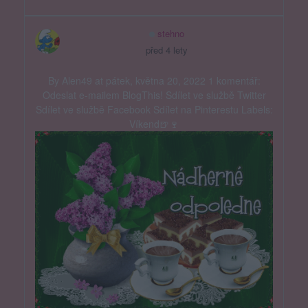
stehno
před 4 lety
By Alen49 at pátek, května 20, 2022 1 komentář:
Odeslat e-mailem BlogThis! Sdílet ve službě Twitter
Sdílet ve službě Facebook Sdílet na Pinterestu Labels:
Víkend🍺🍷