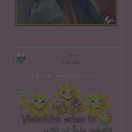
stehno
před 4 lety
href="https://alen49.blogspot.com/">