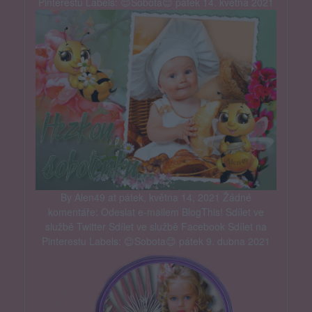
Pinterestu Labels: 😊Sobota😊 pátek 14. května 2021
By Alen49 at pátek, května 14, 2021 Žádné
komentáře: Odeslat e-mailem BlogThis! Sdílet ve
službě Twitter Sdílet ve službě Facebook Sdílet na
Pinterestu Labels: 😊Sobota😊 pátek 9. dubna 2021