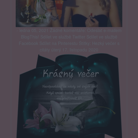
- ledna 05, 2021 Žádné komentáře: Odeslat e-mailem
BlogThis! Sdílet ve službě Twitter Sdílet ve službě
Facebook Sdílet na Pinterestu Štítky: Hezký večer s
citáty úterý 17. listopadu 2020