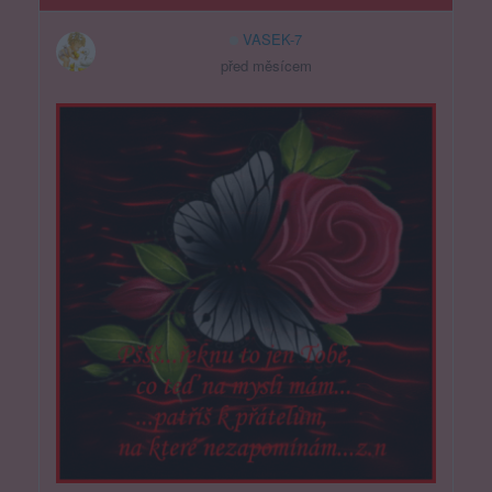
VASEK-7
před měsícem