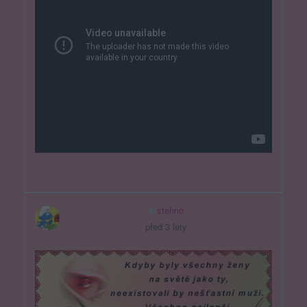
stehno
před 3 lety