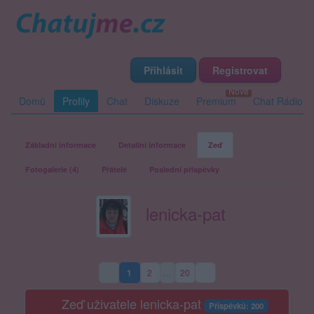
Přihlásit
Registrovat
Domů
Profily
Chat
Diskuze
Premium
Chat Rádio
Základní informace
Detailní informace
Zeď
Fotogalerie (4)
Přátelé
Poslední příspěvky
lenicka-pat
1
2
…
20
(aktuální strana)
Zeď uživatele lenicka-pat
Příspěvků: 200