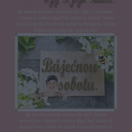
By Alen49 at pátek, července 16, 2021 1 komentář:
Odeslat e-mailem BlogThis! Sdílet ve službě Twitter
Sdílet ve službě Facebook Sdílet na Pinterestu Labels:
😊Sobota😊 pátek 28. května 2021
By Alen49 at pátek, května 28, 2021 Žádné
komentáře: Odeslat e-mailem BlogThis! Sdílet ve
službě Twitter Sdílet ve službě Facebook Sdílet na