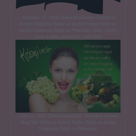
- listopadu 17, 2020 Žádné komentáře: Odeslat e-
mailem BlogThis! Sdílet ve službě Twitter Sdílet ve
službě Facebook Sdílet na Pinterestu Štítky: Hezký
večer s citáty pondělí 21. září 2020
- září 21, 2020 Žádné komentáře: Odeslat e-mailem
BlogThis! Sdílet ve službě Twitter Sdílet ve službě
Facebook Sdílet na Pinterestu