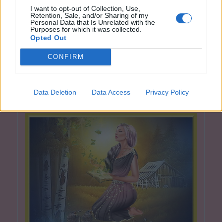
I want to opt-out of Collection, Use,
vystavil Ivet
Retention, Sale, and/or Sharing of my
Personal Data that Is Unrelated with the
Purposes for which it was collected.
Opted Out
Smazaný
CONFIRM
před 4 lety
Data Deletion
Data Access
Privacy Policy