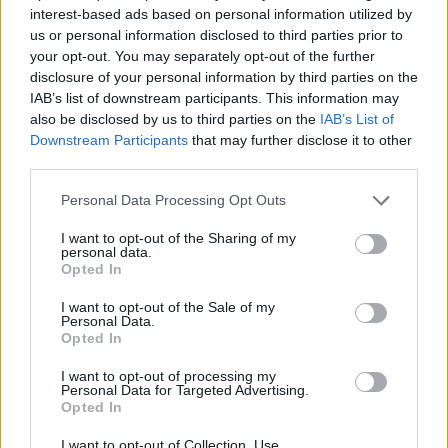
ahoj ahoj ahoj ahoj ahoj ahoj ahoj ahoj ahoj ahoj
interest-based ads based on personal information utilized by
ahoj ahoj ahoj ahoj ahoj ahoj ahoj ahoj ahoj ahoj
us or personal information disclosed to third parties prior to
ahoj ahoj ahoj ahoj ahoj ahoj ahoj ahoj ahoj ahoj
your opt-out. You may separately opt-out of the further
ahoj ahoj ahoj ahoj ahoj ahoj ahoj ahoj ahoj ahoj
disclosure of your personal information by third parties on the
ahoj ahoj ahoj ahoj ahoj ahoj ahoj ahoj ahoj ahoj
IAB’s list of downstream participants. This information may
ahoj ahoj ahoj ahoj ahoj ahoj ahoj ahoj ahoj ahoj
also be disclosed by us to third parties on the
IAB’s List of
ahoj ahoj ahoj ahoj ahoj ahoj ahoj ahoj ahoj ahoj
Downstream Participants
that may further disclose it to other
ahoj ahoj ahoj ahoj ahoj ahoj ahoj ahoj ahoj ahoj
third parties.
ahoj ahoj ahoj ahoj ahoj ahoj
Personal Data Processing Opt Outs
I want to opt-out of the Sharing of my
personal data.
Opted In
I want to opt-out of the Sale of my
leb0
Personal Data.
před 3 lety
Opted In
I want to opt-out of processing my
Personal Data for Targeted Advertising.
Opted In
I want to opt-out of Collection, Use,