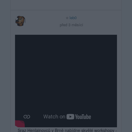
leb0
před 3 měsíci
Sraz Henlainovců v Brně nabídne skvělé workshopy -