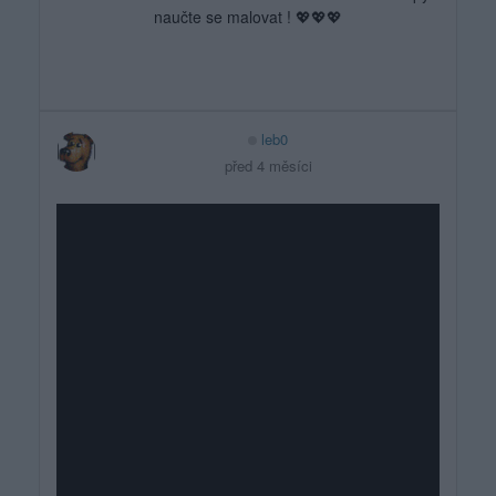
naučte se malovat ! 💖💖💖
leb0
před 4 měsíci