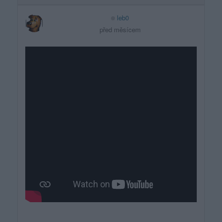
leb0
před měsícem