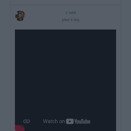
leb0
před 4 lety