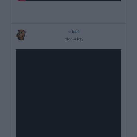
leb0
před 4 lety