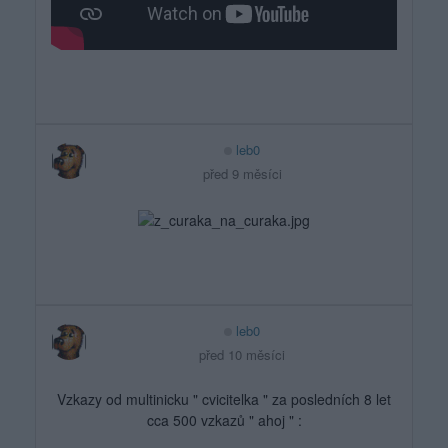
leb0
před 9 měsíci
leb0
před 10 měsíci
Vzkazy od multinicku " cvicitelka " za posledních 8 let
cca 500 vzkazů " ahoj " :