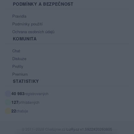
PODMÍNKY A BEZPEČNOST
Pravidla
Podmínky použití
Ochrana osobních údajů
KOMUNITA
Chat
Diskuze
Profily
Premium
STATISTIKY
40 983
registrovaných
127
přihlášených
22
chatuje
© 2011–2026 Chatujme.cz
LuRy.cz
v1.5922#20260805