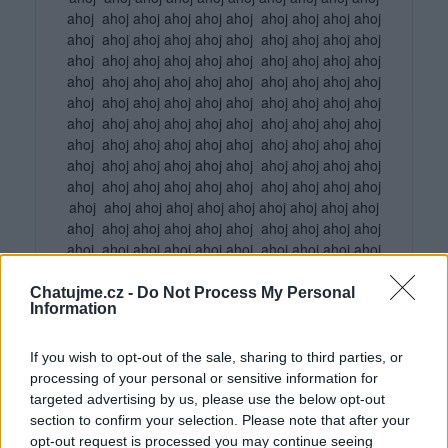
ahoj ahoj ahoj ahoj ahoj ahoj ahoj ahoj ahoj ahoj
ahoj ahoj ahoj ahoj ahoj ahoj ahoj ahoj ahoj ahoj
ahoj ahoj ahoj ahoj ahoj ahoj ahoj ahoj ahoj ahoj
ahoj ahoj ahoj ahoj ahoj ahoj ahoj ahoj ahoj ahoj
ahoj ahoj ahoj ahoj ahoj ahoj ahoj ahoj ahoj ahoj
ahoj ahoj ahoj ahoj ahoj ahoj ahoj ahoj ahoj ahoj
ahoj ahoj ahoj ahoj ahoj ahoj ahoj ahoj ahoj ahoj
ahoj ahoj ahoj ahoj ahoj ahoj ahoj ahoj ahoj ahoj
ahoj ahoj ahoj ahoj ahoj ahoj ahoj ahoj ahoj ahoj
ahoj ahoj ahoj ahoj ahoj ahoj ahoj ahoj ahoj ahoj
ahoj ahoj ahoj ahoj ahoj ahoj ahoj ahoj ahoj ahoj
ahoj ahoj ahoj ahoj ahoj ahoj ahoj ahoj ahoj ahoj
ahoj ahoj ahoj ahoj ahoj ahoj ahoj ahoj ahoj ahoj
ahoj ahoj ahoj ahoj ahoj ahoj ahoj ahoj ahoj ahoj
Chatujme.cz -
Do Not Process My Personal
Information
ahoj ahoj ahoj ahoj ahoj ahoj ahoj ahoj ahoj ahoj
ahoj ahoj ahoj ahoj ahoj ahoj ahoj ahoj ahoj ahoj
ahoj ahoj ahoj ahoj ahoj ahoj ahoj ahoj ahoj ahoj
If you wish to opt-out of the sale, sharing to third parties, or
ahoj ahoj ahoj ahoj ahoj ahoj ahoj ahoj ahoj ahoj
processing of your personal or sensitive information for
ahoj ahoj ahoj ahoj ahoj ahoj ahoj ahoj ahoj ahoj
targeted advertising by us, please use the below opt-out
ahoj ahoj ahoj ahoj ahoj ahoj ahoj ahoj ahoj ahoj
section to confirm your selection. Please note that after your
ahoj ahoj ahoj ahoj ahoj ahoj ahoj ahoj ahoj ahoj
opt-out request is processed you may continue seeing