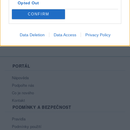
Opted Out
Líbí se
:
0
Oblibené místnosti
: Žádné
CONFIRM
Sledované diskuze
:
Informace pro uživatele
Data Deletion
Data Access
Privacy Policy
PORTÁL
Nápověda
Podpořte nás
Co je nového
Kontakt
PODMÍNKY A BEZPEČNOST
Pravidla
Podmínky použití