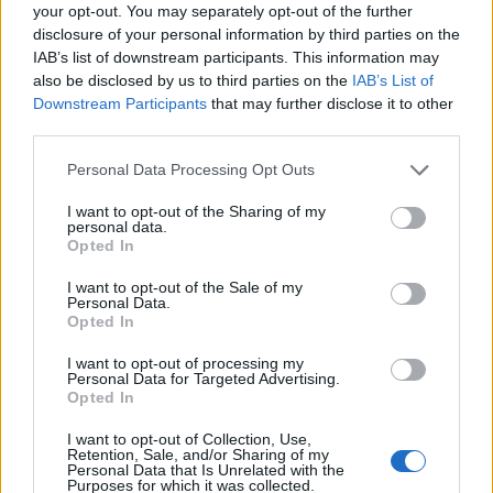
0
your opt-out. You may separately opt-out of the further
uživatelům se líbí
disclosure of your personal information by third parties on the
IAB’s list of downstream participants. This information may
also be disclosed by us to third parties on the
IAB’s List of
Downstream Participants
that may further disclose it to other
third parties.
Neověřený profil
Personal Data Processing Opt Outs
Tento uživatel zatím neprokázal svou identitu ověřovací
fotografií. U neověřených profilů nelze zaručit, že fotografie a
I want to opt-out of the Sharing of my
personal data.
údaje odpovídají skutečné osobě.
Opted In
Kontakt
I want to opt-out of the Sale of my
Personal Data.
Napsat uživateli vzkaz
Opted In
Informace o profilu a chatu
I want to opt-out of processing my
Personal Data for Targeted Advertising.
Registrace od
: 28.01.2015 19:48
Opted In
Online
: Není nikde online
I want to opt-out of Collection, Use,
Naposledy aktivní
: 28.01.2015 19:48
Retention, Sale, and/or Sharing of my
Počet přátel
: 0
Personal Data that Is Unrelated with the
Profil zobrazen
: 18x
Purposes for which it was collected.