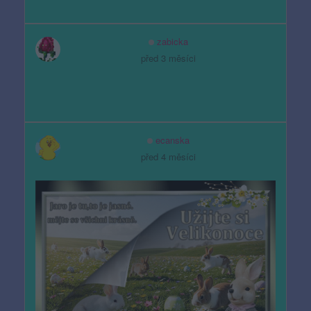
zabicka
před 3 měsíci
ecanska
před 4 měsíci