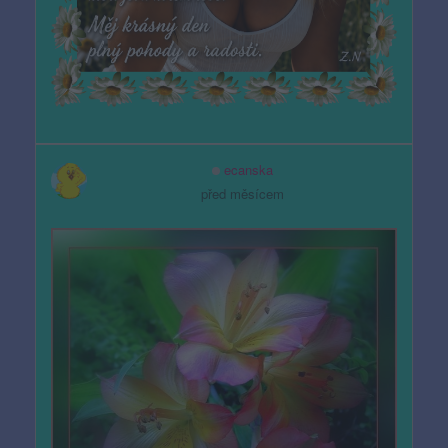
ecanska
před měsícem