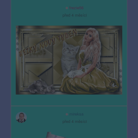
frezie56
před 4 měsíci
mireksa
před 4 měsíci