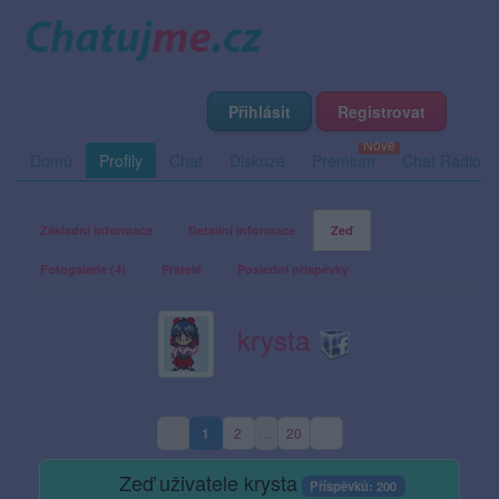
Přihlásit
Registrovat
Domů
Profily
Chat
Diskuze
Premium
Chat Rádio
Základní informace
Detailní informace
Zeď
Fotogalerie (4)
Přátelé
Poslední příspěvky
krysta
1
2
…
20
(aktuální strana)
Zeď uživatele krysta
Příspěvků: 200