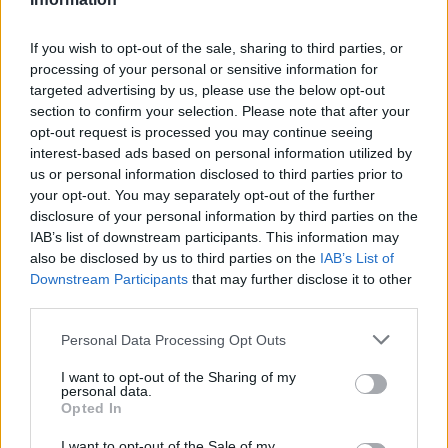
If you wish to opt-out of the sale, sharing to third parties, or
processing of your personal or sensitive information for
Věk: 75
targeted advertising by us, please use the below opt-out
Okres: Vyškov
section to confirm your selection. Please note that after your
Země:
opt-out request is processed you may continue seeing
interest-based ads based on personal information utilized by
Kontakt
us or personal information disclosed to third parties prior to
your opt-out. You may separately opt-out of the further
Napsat uživateli vzkaz
disclosure of your personal information by third parties on the
Informace o profilu a chatu
IAB’s list of downstream participants. This information may
also be disclosed by us to third parties on the
IAB’s List of
Registrace od
: 31.03.2020 17:55
Downstream Participants
that may further disclose it to other
Online
: Není nikde online
third parties.
Naposledy aktivní
: 24.07.2026 21:51
Prochatováno
: 0.00 hod.
Personal Data Processing Opt Outs
Počet přátel
: 1
Profil zobrazen
: 286x
I want to opt-out of the Sharing of my
Líbí se
:
0
personal data.
Opted In
Oblibené místnosti
: Žádné
Sledované diskuze
:
,
,
Ateistická společnost
Diskuze k aktuálním zprávám
I want to opt-out of the Sale of my