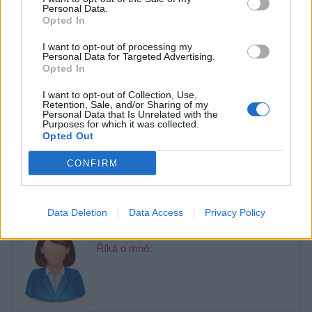
,
,
Historie
Informace pro uživatele
Krakistán
Personal Data.
Opted In
I want to opt-out of processing my
Personal Data for Targeted Advertising.
Opted In
Poslední 3 příspěvky na mé zdi
I want to opt-out of Collection, Use,
Retention, Sale, and/or Sharing of my
Personal Data that Is Unrelated with the
Nemá žádné příspěvky
Purposes for which it was collected.
Opted Out
Zobrazit celou mou zeď
CONFIRM
Moji nejnovější přátelé
Data Deletion
Data Access
Privacy Policy
Kamarádka:
kroky
Říká o mně: