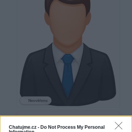
Neověřeno
0
uživatelům se líbí
Chatujme.cz -
Do Not Process My Personal
Information