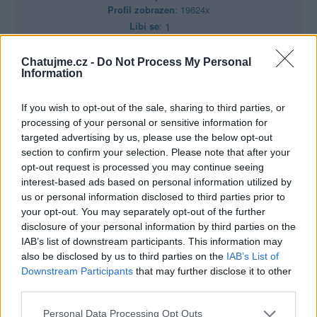
Profil zobrazen
: 19624x
Líbí se
:
1
Oblibené místnosti
: Žádné
Sledované diskuze
:
Informace pro uživatele
Chatujme.cz -
Do Not Process My Personal
Information
If you wish to opt-out of the sale, sharing to third parties, or
processing of your personal or sensitive information for
targeted advertising by us, please use the below opt-out
Poslední 3 příspěvky na mé zdi
section to confirm your selection. Please note that after your
opt-out request is processed you may continue seeing
(před 4 lety)
ivana-skubalova-5
interest-based ads based on personal information utilized by
us or personal information disclosed to third parties prior to
your opt-out. You may separately opt-out of the further
disclosure of your personal information by third parties on the
IAB’s list of downstream participants. This information may
also be disclosed by us to third parties on the
IAB’s List of
Downstream Participants
that may further disclose it to other
third parties.
Personal Data Processing Opt Outs