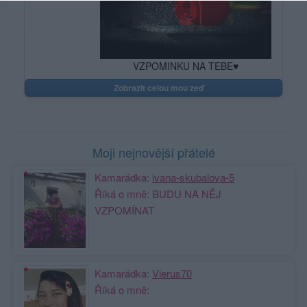
VZPOMINKU NA TEBE♥
Zobrazit celou mou zeď
Moji nejnovější přátelé
Kamarádka:
ivana-skubalova-5
Říká o mně: BUDU NA NĚJ
VZPOMÍNAT
Kamarádka:
Vierus70
Říká o mně: