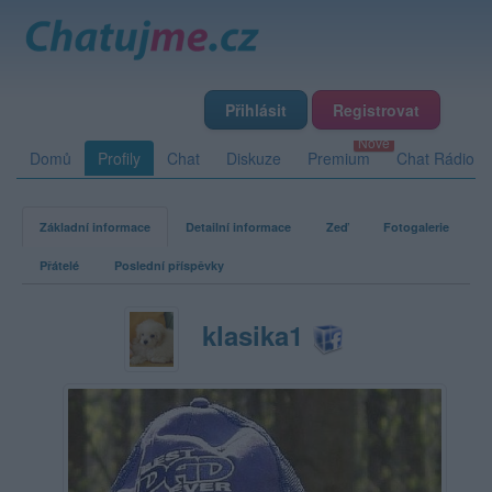
Přihlásit
Registrovat
Domů
Profily
Chat
Diskuze
Premium
Chat Rádio
Základní informace
Detailní informace
Zeď
Fotogalerie
Přátelé
Poslední příspěvky
klasika1