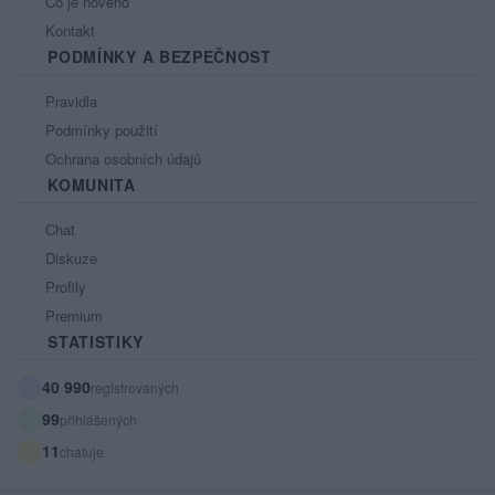
Co je nového
Kontakt
PODMÍNKY A BEZPEČNOST
Pravidla
Podmínky použití
Ochrana osobních údajů
KOMUNITA
Chat
Diskuze
Profily
Premium
STATISTIKY
40 990
registrovaných
99
přihlášených
11
chatuje