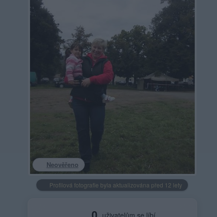
Neověřeno
Profilová fotografie byla aktualizována před 12 lety
0
uživatelům se líbí