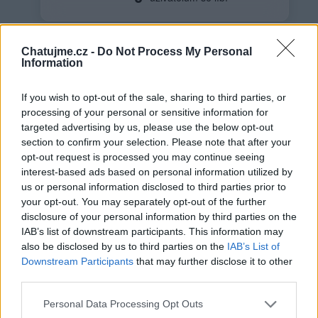
Chatujme.cz -
Do Not Process My Personal
Information
Neověřený profil
If you wish to opt-out of the sale, sharing to third parties, or
Tento uživatel zatím neprokázal svou identitu ověřovací
processing of your personal or sensitive information for
fotografií. U neověřených profilů nelze zaručit, že fotografie a
targeted advertising by us, please use the below opt-out
údaje odpovídají skutečné osobě.
section to confirm your selection. Please note that after your
opt-out request is processed you may continue seeing
Věk: 11
interest-based ads based on personal information utilized by
Město: Příbram
us or personal information disclosed to third parties prior to
Okres: Příbram
your opt-out. You may separately opt-out of the further
Země:
disclosure of your personal information by third parties on the
IAB’s list of downstream participants. This information may
Kontakt
also be disclosed by us to third parties on the
IAB’s List of
Downstream Participants
that may further disclose it to other
Napsat uživateli vzkaz
third parties.
Informace o profilu a chatu
Personal Data Processing Opt Outs
Registrace od
: 07.04.2014 22:00