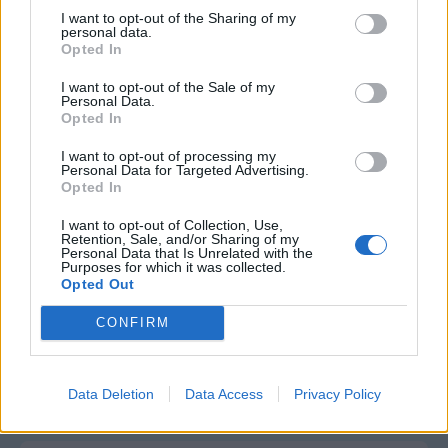
Online
: Není nikde online
I want to opt-out of the Sharing of my
personal data.
Naposledy aktivní
: 21.04.2026 11:06
Opted In
Prochatováno
: 66.50 hod.
Počet přátel
: 1
I want to opt-out of the Sale of my
Profil zobrazen
: 1195x
Personal Data.
Líbí se
:
0
Opted In
Oblibené místnosti
: Žádné
I want to opt-out of processing my
Sledované diskuze
:
Informace pro uživatele
Personal Data for Targeted Advertising.
Opted In
I want to opt-out of Collection, Use,
Retention, Sale, and/or Sharing of my
Personal Data that Is Unrelated with the
Purposes for which it was collected.
Poslední 3 příspěvky na mé zdi
Opted Out
Nemá žádné příspěvky
CONFIRM
Zobrazit celou mou zeď
Data Deletion
Data Access
Privacy Policy