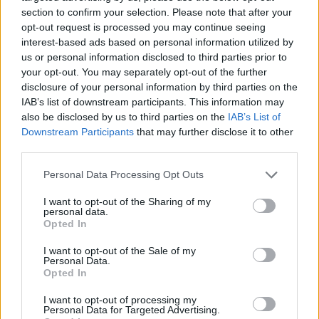
section to confirm your selection. Please note that after your
opt-out request is processed you may continue seeing
interest-based ads based on personal information utilized by
us or personal information disclosed to third parties prior to
your opt-out. You may separately opt-out of the further
disclosure of your personal information by third parties on the
IAB’s list of downstream participants. This information may
Zaslané fotky
also be disclosed by us to third parties on the
IAB’s List of
Downstream Participants
that may further disclose it to other
third parties.
Věk: ??
Personal Data Processing Opt Outs
Země:
I want to opt-out of the Sharing of my
Kontakt
personal data.
Opted In
Napsat uživateli vzkaz
I want to opt-out of the Sale of my
Informace o profilu a chatu
Personal Data.
Opted In
Registrace od
: 01.04.2014 17:33
Online
: Není nikde online
I want to opt-out of processing my
Naposledy aktivní
: 17.05.2022 20:04
Personal Data for Targeted Advertising.