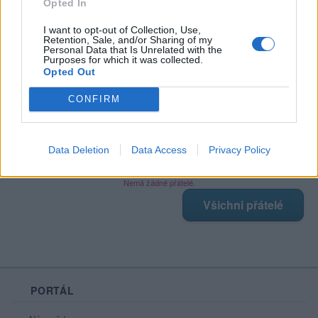
Prochatováno
: 1.21 hod.
Opted In
Počet přátel
: 0
Profil zobrazen
: 45x
I want to opt-out of Collection, Use,
Retention, Sale, and/or Sharing of my
Líbí se
:
0
Personal Data that Is Unrelated with the
Purposes for which it was collected.
Oblibené místnosti
: Žádné
Opted Out
Sledované diskuze
:
Informace pro uživatele
CONFIRM
Data Deletion
Data Access
Privacy Policy
Moji nejnovější přátelé
Nemá žádné přátelé.
Všichni přátelé
PORTÁL