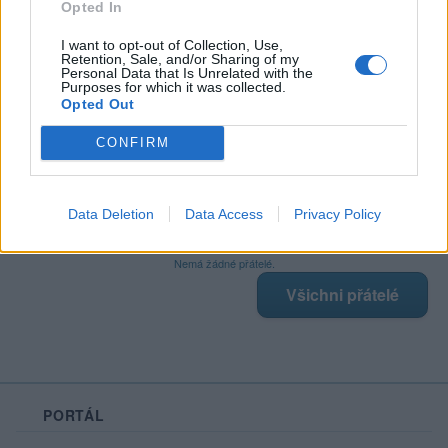
Opted In
I want to opt-out of Collection, Use,
Retention, Sale, and/or Sharing of my
Poslední 3 příspěvky na mé zdi
Personal Data that Is Unrelated with the
Purposes for which it was collected.
Opted Out
Nemá žádné příspěvky
Zobrazit celou mou zeď
CONFIRM
Data Deletion
Data Access
Privacy Policy
Moji nejnovější přátelé
Nemá žádné přátelé.
Všichni přátelé
PORTÁL