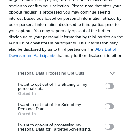
section to confirm your selection. Please note that after your
opt-out request is processed you may continue seeing
interest-based ads based on personal information utilized by
us or personal information disclosed to third parties prior to
Věk: 56
your opt-out. You may separately opt-out of the further
Kontakt
disclosure of your personal information by third parties on the
IAB’s list of downstream participants. This information may
Napsat uživateli vzkaz
also be disclosed by us to third parties on the
IAB’s List of
Downstream Participants
that may further disclose it to other
Informace o profilu a chatu
third parties.
Registrace od
: 26.05.2015 12:36
Online
: Není nikde online
Personal Data Processing Opt Outs
Naposledy aktivní
: 24.01.2020 18:42
Prochatováno
: 15.05 hod.
I want to opt-out of the Sharing of my
personal data.
Počet přátel
: 0
Opted In
Profil zobrazen
: 83x
Líbí se
:
0
I want to opt-out of the Sale of my
Personal Data.
Oblibené místnosti
:
Posezení u krbu
Opted In
Sledované diskuze
:
Informace pro uživatele
I want to opt-out of processing my
Personal Data for Targeted Advertising.