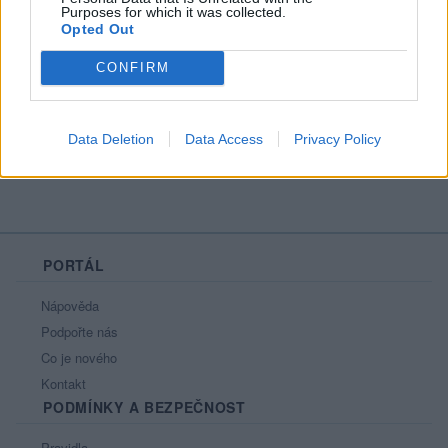
Purposes for which it was collected.
Opted Out
CONFIRM
Moji nejnovější přátelé
Nemá žádné přátelé.
Data Deletion
Data Access
Privacy Policy
Všichni přátelé
PORTÁL
Nápověda
Podpořte nás
Co je nového
Kontakt
PODMÍNKY A BEZPEČNOST
Pravidla