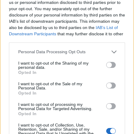
us or personal information disclosed to third parties prior to
your opt-out. You may separately opt-out of the further
disclosure of your personal information by third parties on the
IAB’s list of downstream participants. This information may
Věk: 52
also be disclosed by us to third parties on the
IAB’s List of
Země:
Downstream Participants
that may further disclose it to other
third parties.
Kontakt
Personal Data Processing Opt Outs
Napsat uživateli vzkaz
I want to opt-out of the Sharing of my
Informace o profilu a chatu
personal data.
Opted In
Registrace od
: 22.05.2015 10:12
Online
: Není nikde online
I want to opt-out of the Sale of my
Naposledy aktivní
: 21.05.2021 20:48
Personal Data.
Prochatováno
: 3.84 hod.
Opted In
Počet přátel
: 0
Profil zobrazen
: 111x
I want to opt-out of processing my
Personal Data for Targeted Advertising.
Líbí se
:
0
Opted In
Oblibené místnosti
: Žádné
Sledované diskuze
:
Informace pro uživatele
I want to opt-out of Collection, Use,
Retention, Sale, and/or Sharing of my
Personal Data that Is Unrelated with the