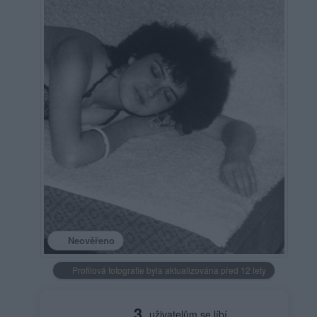
Neověřeno
Profilová fotografie byla aktualizována před 12 lety
3
uživatelům se líbí