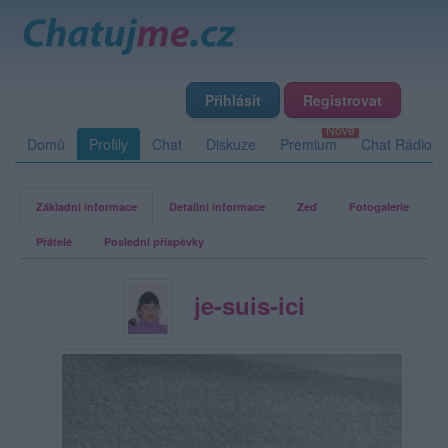
Přihlásit
Registrovat
Domů
Profily
Chat
Diskuze
Premium
Chat Rádio
Základní informace
Detailní informace
Zeď
Fotogalerie
Přátelé
Poslední příspěvky
je-suis-ici