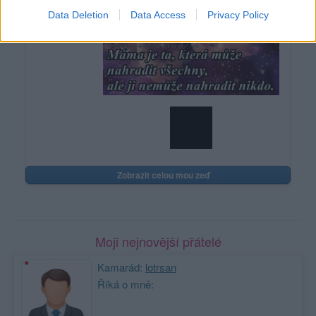
Data Deletion
Data Access
Privacy Policy
Zobrazit celou mou zeď
Moji nejnovější přátelé
Kamarád:
lotrsan
Říká o mně: