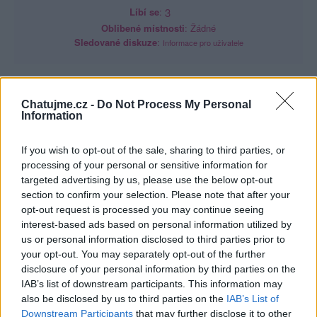
Líbí se
:
3
Oblibené místnosti
: Žádné
Sledované diskuze
:
Informace pro uživatele
Chatujme.cz -
Do Not Process My Personal
Information
"La route de l'enfer est pavé de bonnes
If you wish to opt-out of the sale, sharing to third parties, or
intentions." :o)
processing of your personal or sensitive information for
targeted advertising by us, please use the below opt-out
section to confirm your selection. Please note that after your
opt-out request is processed you may continue seeing
interest-based ads based on personal information utilized by
us or personal information disclosed to third parties prior to
your opt-out. You may separately opt-out of the further
Poslední 3 příspěvky na mé zdi
disclosure of your personal information by third parties on the
IAB’s list of downstream participants. This information may
(před 4 lety)
je-suis-ici
also be disclosed by us to third parties on the
IAB’s List of
Downstream Participants
that may further disclose it to other