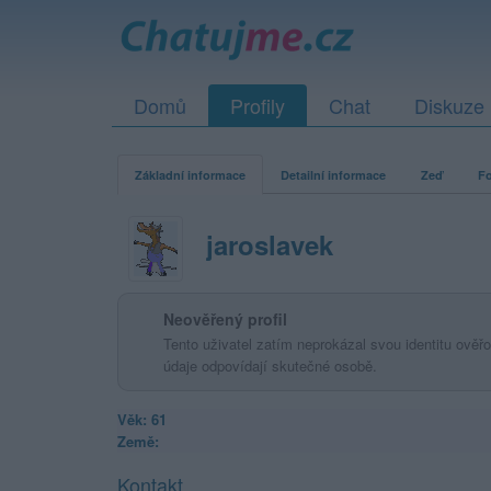
Domů
Profily
Chat
Diskuze
Základní informace
Detailní informace
Zeď
Fo
jaroslavek
Neověřený profil
Tento uživatel zatím neprokázal svou identitu ověřov
údaje odpovídají skutečné osobě.
Věk: 61
Země:
Kontakt