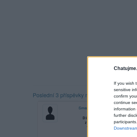
Chatujme.
If you wish 
sensitive in
Poslední 3 příspěvky na mé zdi
confirm you
continue se
Smazaný
information 
further disc
participants
Downstream 