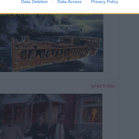
Data Deletion
Data Access
Privacy Policy
(před 5 lety)