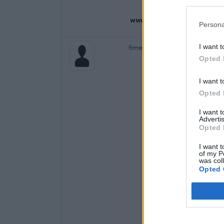
Persona
Smazaný
I want t
Opted 
I want t
Opted 
I want 
Advertis
Opted 
I want t
of my P
was col
Opted 