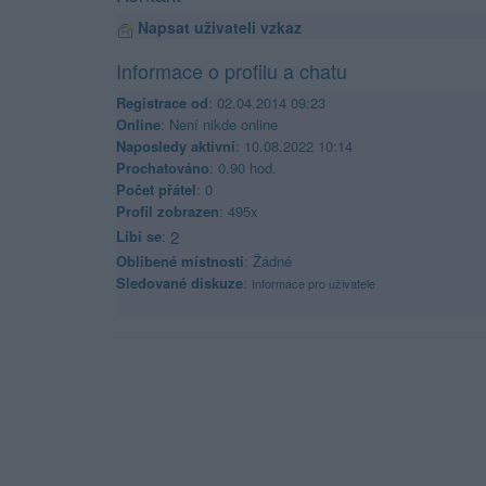
Napsat uživateli vzkaz
Informace o profilu a chatu
Registrace od
: 02.04.2014 09:23
Online
: Není nikde online
Naposledy aktivní
: 10.08.2022 10:14
Prochatováno
: 0.90 hod.
Počet přátel
: 0
Profil zobrazen
: 495x
Líbí se
:
2
Oblibené místnosti
: Žádné
Sledované diskuze
:
Informace pro uživatele