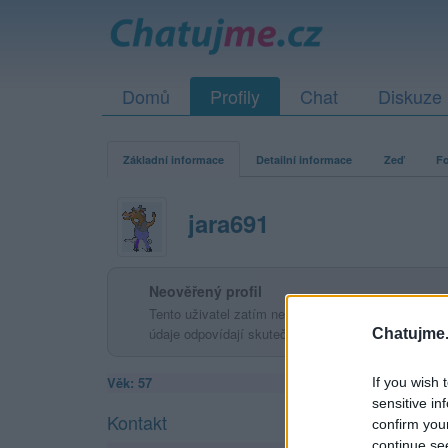
Domů
Profily
Chat
Diskuze
Základní informace
Detailní informace
Zeď
Fo
jara691
Neověřený profil
Tento uživatel zatím neprokázal svou identitu ověřov
údaje odpovídají skutečné osobě.
Chatujme.
Věk: 57
If you wish 
sensitive in
Kontakt
confirm you
continue se