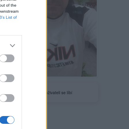
out of the
 downstream
B’s List of
Neověřeno
1
uživateli se líbí