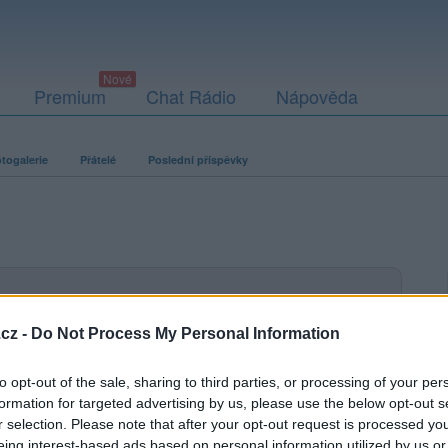
Premium
Chat Rádio
Nápověda
togalerie
Přátelé
Poslední příspěvky
ací fotografií. U neověřených profilů nelze zaručit, že fotografie a
cz -
Do Not Process My Personal Information
to opt-out of the sale, sharing to third parties, or processing of your per
formation for targeted advertising by us, please use the below opt-out s
r selection. Please note that after your opt-out request is processed y
eing interest-based ads based on personal information utilized by us or