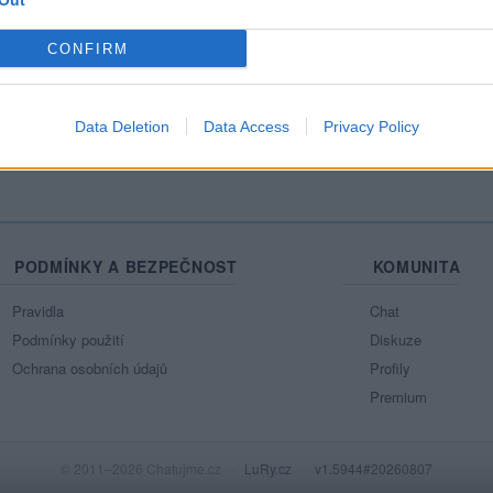
Out
Mo
CONFIRM
Ne
azit celou mou zeď
Data Deletion
Data Access
Privacy Policy
PODMÍNKY A BEZPEČNOST
KOMUNITA
Pravidla
Chat
Podmínky použití
Diskuze
Ochrana osobních údajů
Profily
Premium
© 2011–2026 Chatujme.cz
·
LuRy.cz
·
v1.5944#20260807