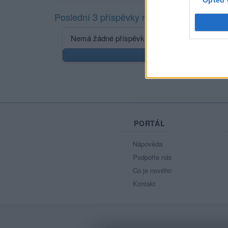
Opted 
Poslední 3 příspěvky na mé zdi
Nemá žádné příspěvky
Zobr
PORTÁL
Nápověda
Podpořte nás
Co je nového
Kontakt