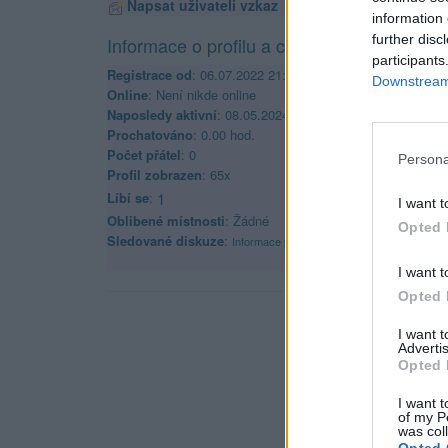
Napsat uživateli vzkaz
information 
further disc
Informace o profilu a chatu
participants
Registrace od
: 06.07.2022 21:06
Downstream 
Online
: Není nikde online
Naposledy aktivní
: 08.05.2024 08:12
Prochatováno
: 0.00 hod.
Počet přátel
: 0
Persona
Profil zobrazen
: 65x
Líbí se
:
1
I want t
Oblibené místnosti
: Žádné
Opted 
Sledované diskuze
:
Informace pro uživatele
I want t
Opted 
I want 
Advertis
Opted 
I want t
of my P
was col