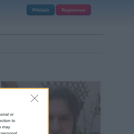
Přihlásit
Registrovat
sonal or
ection to
ou may
 personal