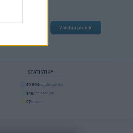
ji nejnovější přátelé
má žádné přátelé.
Všichni přátelé
STATISTIKY
40 804
registrovaných
146
přihlášených
27
chatuje