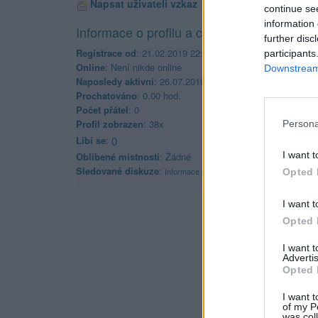
Napsat uživateli vzkaz
continue se
information 
Informace o profilu a chatu
further disc
Registrace od
: 21.02.2019 22:24
participants
Online
: Není nikde online
Downstream 
Naposledy aktivní
: 26.07.2019 20:41
Prochatováno
: 0.00 hod.
Počet přátel
: 0
Profil zobrazen
: 38x
Persona
Líbí se
:
0
I want t
Oblibené místnosti
: Žádné
Sledované diskuze
:
Informace pro uživatele
Opted 
I want t
Opted 
I want 
Advertis
Opted 
I want t
of my P
was col