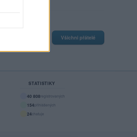
ji nejnovější přátelé
má žádné přátelé.
Všichni přátelé
STATISTIKY
40 808
registrovaných
154
přihlášených
24
chatuje