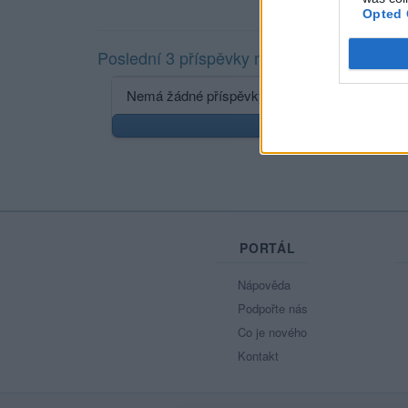
Opted 
Poslední 3 příspěvky na mé zdi
Nemá žádné příspěvky
Zobr
PORTÁL
Nápověda
Podpořte nás
Co je nového
Kontakt