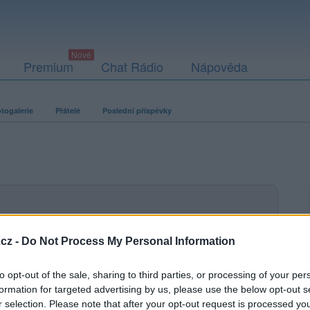
Premium
Chat Rádio
Nápověda
togalerie
Přátelé
Poslední příspěvky
ací fotografií. U neověřených profilů nelze zaručit, že fotografie a
cz -
Do Not Process My Personal Information
to opt-out of the sale, sharing to third parties, or processing of your per
formation for targeted advertising by us, please use the below opt-out s
r selection. Please note that after your opt-out request is processed y