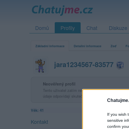
Domů
Profily
Chat
Diskuze
Základní informace
Detailní informace
Zeď
Fo
jara1234567-83577
Neověřený profil
Tento uživatel zatím neprokázal svou identitu ověřov
údaje odpovídají skutečné osobě.
Chatujme.
Věk: 41
If you wish 
Kontakt
sensitive in
confirm you