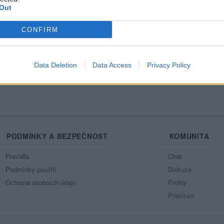
Out
Mo
CONFIRM
Ne
Data Deletion
Data Access
Privacy Policy
azit celou mou zeď
PODMÍNKY A BEZPEČNOST
KOMUNITA
Pravidla
Chat
Podmínky použití
Diskuze
Ochrana osobních údajů
Profily
Premium