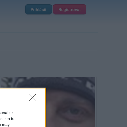
Přihlásit
Registrovat
sonal or
ection to
ou may