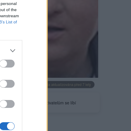
 personal
out of the
 downstream
B’s List of
Neověřeno
Profilová fotografie byla aktualizována před 7 lety
0
uživatelům se líbí