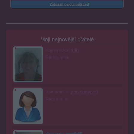
Zobrazit celou mou zeď
Moji nejnovější přátelé
Kamarádka:
Iriiri
Říká o mně:
Kamarádka:
popokatepetl
Říká o mně:
Kamarád:
certik55