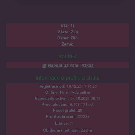
Věk: 51
Město: Zlín
Okres: Zlín
Země:
Kontakt
Napsat uživateli vzkaz
Informace o profilu a chatu
Registrace od
: 19.12.2014 14:20
Online
: Není nikde online
Naposledy aktivní
: 07.08.2026 08:19
Prochatováno
: 6,103.10 hod.
Počet přátel
: 28
Profil zobrazen
: 22228x
Líbí se
:
2
Oblibené místnosti
: Žádné