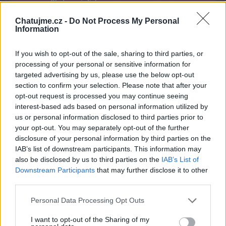
Sledované diskuze
:
Informace pro uživatele
Chatujme.cz -
Do Not Process My Personal
Information
If you wish to opt-out of the sale, sharing to third parties, or
Poslední 3 příspěvky na mé zdi
processing of your personal or sensitive information for
targeted advertising by us, please use the below opt-out
(před rokem)
RPR23
section to confirm your selection. Please note that after your
opt-out request is processed you may continue seeing
interest-based ads based on personal information utilized by
us or personal information disclosed to third parties prior to
your opt-out. You may separately opt-out of the further
disclosure of your personal information by third parties on the
IAB’s list of downstream participants. This information may
also be disclosed by us to third parties on the
IAB’s List of
Downstream Participants
that may further disclose it to other
third parties.
Personal Data Processing Opt Outs
(před 3 lety)
JiriHochmann
I want to opt-out of the Sharing of my