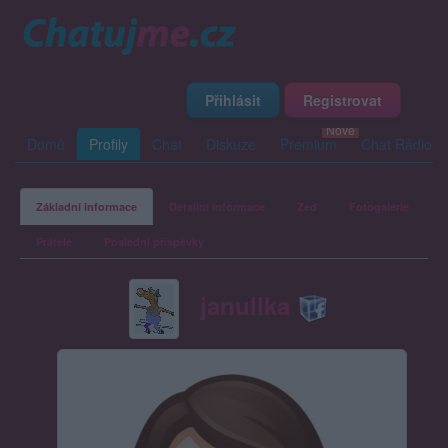
Přihlásit
Registrovat
Domů
Profily
Chat
Diskuze
Premium
Chat Rádio
Základní informace
Detailní informace
Zeď
Fotogalerie
Přátelé
Poslední příspěvky
janullka