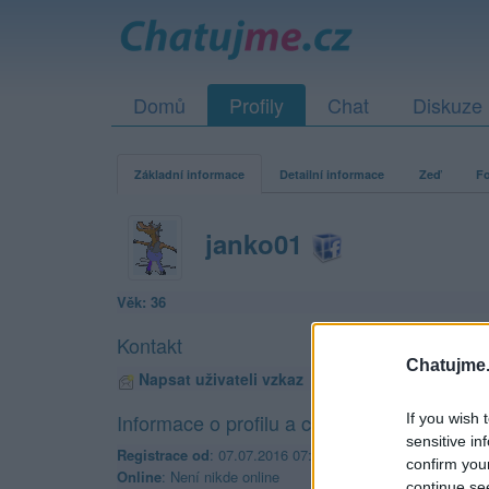
Domů
Profily
Chat
Diskuze
Základní informace
Detailní informace
Zeď
Fo
janko01
Věk: 36
Kontakt
Chatujme.
Napsat uživateli vzkaz
Informace o profilu a chatu
If you wish 
sensitive in
Registrace od
: 07.07.2016 07:12
confirm you
Online
: Není nikde online
continue se