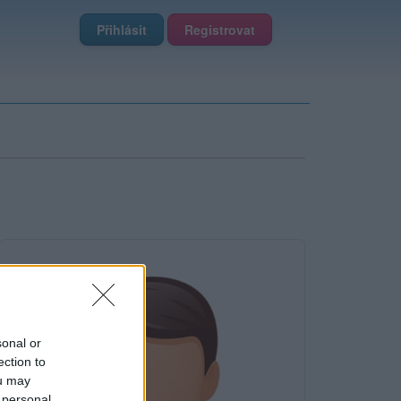
Přihlásit
Registrovat
sonal or
ection to
ou may
 personal