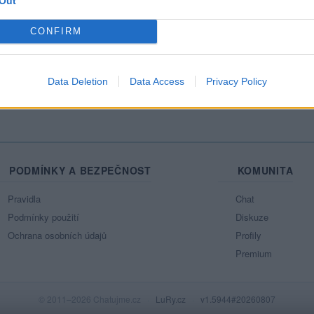
Out
Mo
CONFIRM
Ne
azit celou mou zeď
Data Deletion
Data Access
Privacy Policy
PODMÍNKY A BEZPEČNOST
KOMUNITA
Pravidla
Chat
Podmínky použití
Diskuze
Ochrana osobních údajů
Profily
Premium
© 2011–2026 Chatujme.cz
·
LuRy.cz
·
v1.5944#20260807