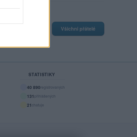
ji nejnovější přátelé
má žádné přátelé.
Všichni přátelé
STATISTIKY
40 890
registrovaných
131
přihlášených
21
chatuje