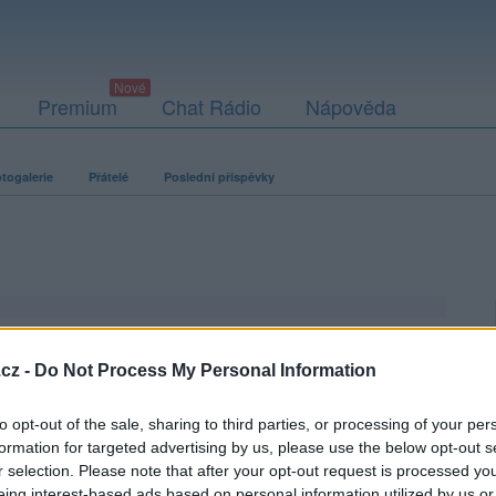
Premium
Chat Rádio
Nápověda
togalerie
Přátelé
Poslední příspěvky
cz -
Do Not Process My Personal Information
to opt-out of the sale, sharing to third parties, or processing of your per
formation for targeted advertising by us, please use the below opt-out s
r selection. Please note that after your opt-out request is processed y
eing interest-based ads based on personal information utilized by us or