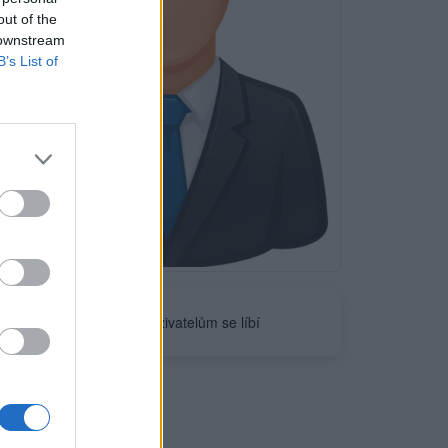
out of the
 downstream
B’s List of
Neověřeno
0
uživatelům se líbí