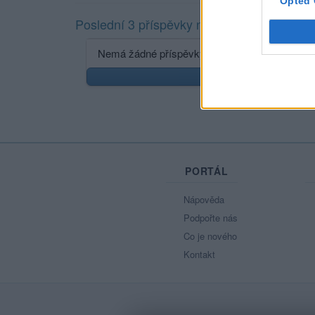
Opted 
Poslední 3 příspěvky na mé zdi
Nemá žádné příspěvky
Zobr
PORTÁL
Nápověda
Podpořte nás
Co je nového
Kontakt