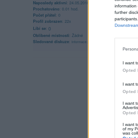
Naposledy aktivní
: 24.05.2018 08:40
information 
Prochatováno
: 0.01 hod.
further disc
Počet přátel
: 0
participants
Profil zobrazen
: 22x
Downstream 
Líbí se
:
0
Oblibené místnosti
: Žádné
Sledované diskuze
:
Informace pro uživatele
Persona
I want t
Opted 
I want t
Opted 
I want 
Advertis
Opted 
I want t
of my P
was col