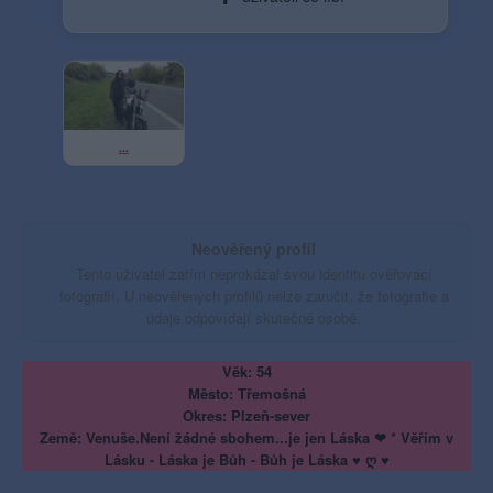
...
Neověřený profil
Tento uživatel zatím neprokázal svou identitu ověřovací
fotografií. U neověřených profilů nelze zaručit, že fotografie a
údaje odpovídají skutečné osobě.
Věk: 54
Město: Třemošná
Okres: Plzeň-sever
Země: Venuše.Není žádné sbohem...je jen Láska ❤ * Věřím v
Lásku - Láska je Bůh - Bůh je Láska ♥ ღ ♥