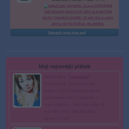
DOSTÁVÁM
TEĎ NĚJAKÉ ANGLICKÉ LÉKY ALE NECÍTÍM
SE PO TOM MOC DOBŘE. UŽ ABY BYLO JARO
JESTLI SE HO DOŽIJU. PÁ JINDRA.
Zobrazit celou mou zeď
Moji nejnovější přátelé
Kamarádka:
7mazlicek7
Říká o mně: Zuzanečko jsi
jedna z mých nejoblíbenějších
kamarádek které zůstávají v
mém srdíčku... pamatuj-mám tě
mocinky moc ráda beruško....
užívej si život