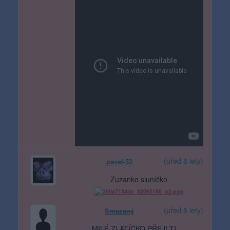
(před 8 lety)
pavel-52
Zuzanko sluníčko
(před 8 lety)
Smazaný
MILÉ ZLATÍČKO PŘEJI TI ....