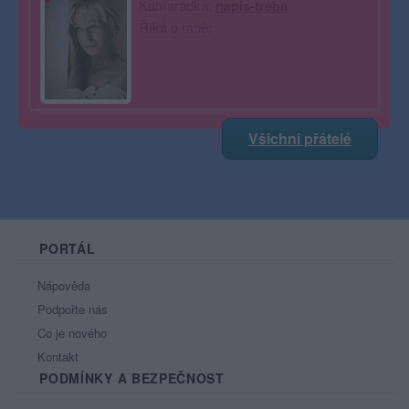
Kamarádka:
napis-treba
Říká o mně:
Všichni přátelé
PORTÁL
Nápověda
Podpořte nás
Co je nového
Kontakt
PODMÍNKY A BEZPEČNOST