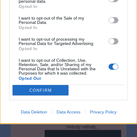
personal data.
Opted In
I want to opt-out of the Sale of my
Personal Data.
Opted In
I want to opt-out of processing my
Personal Data for Targeted Advertising.
Opted In
I want to opt-out of Collection, Use,
Retention, Sale, and/or Sharing of my
Personal Data that Is Unrelated with the
Purposes for which it was collected.
Opted Out
CONFIRM
přeji poklidný adventní čas bez stresů a
nervů... ✿ ♥ ✿ a příjemné těšení se na
Ježíška :-)...
Data Deletion
Data Access
Privacy Policy
Hvězdy nelhaly...