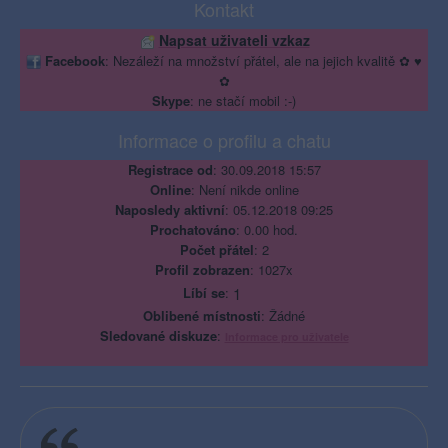
Kontakt
Napsat uživateli vzkaz
Facebook
: Nezáleží na množství přátel, ale na jejich kvalitě ✿ ♥
✿
Skype
: ne stačí mobil :-)
Informace o profilu a chatu
Registrace od
: 30.09.2018 15:57
Online
: Není nikde online
Naposledy aktivní
: 05.12.2018 09:25
Prochatováno
: 0.00 hod.
Počet přátel
: 2
Profil zobrazen
: 1027x
Líbí se
:
1
Oblibené místnosti
: Žádné
Sledované diskuze
:
Informace pro uživatele