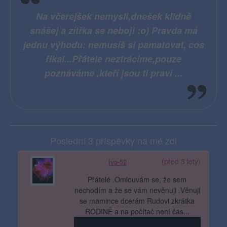
Na včerejšek nemysli,dnešek klidně
snášej a zítřka se neboj! :o) Pravda má
jednu výhodu: nemusíš si pamatovat, cos
říkal...Přátele neztrácíme,pouze
poznáváme ,kteří jsou ti praví ...
Poslední 3 příspěvky na mé zdi
(před 8 lety)
iva-52
Přátelé .Omlouvám se, že sem
nechodím a že se vám nevěnuji .Věnuji
se mamince dcerám Rudovi zkrátka
RODINĚ a na počítač není čas...