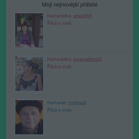
Moji nejnovější přátelé
Kamarádka:
anasik59
Říká o mně:
Kamarádka:
spravedlnost2
Říká o mně:
Kamarád:
ringinspil
Říká o mně: