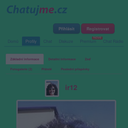
Přihlásit
Registrovat
Domů
Profily
Chat
Diskuze
Premium
Chat Rádio
Základní informace
Detailní informace
Zeď
Fotogalerie (2)
Přátelé
Poslední příspěvky
ir12