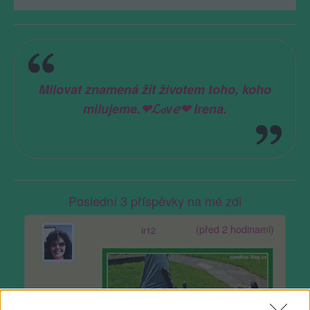
Milovat znamená žít životem toho, koho
milujeme.❤ℒℴvℯ❤ Irena.
Poslední 3 příspěvky na mé zdi
(před 2 hodinami)
ir12