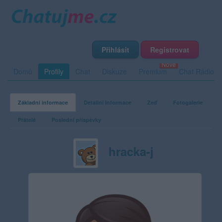
Přihlásit
Registrovat
Domů
Profily
Chat
Diskuze
Premium
Chat Rádio
Základní informace
Detailní informace
Zeď
Fotogalerie
Přátelé
Poslední příspěvky
hracka-j