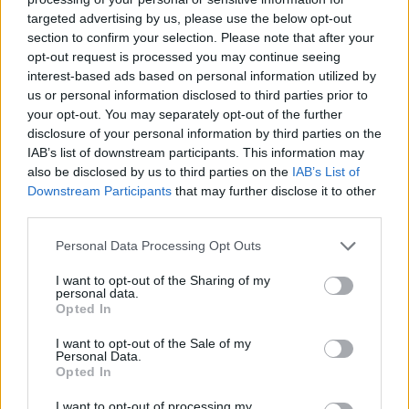
targeted advertising by us, please use the below opt-out
section to confirm your selection. Please note that after your
opt-out request is processed you may continue seeing
interest-based ads based on personal information utilized by
Věk: ??
us or personal information disclosed to third parties prior to
Země:
your opt-out. You may separately opt-out of the further
Kontakt
disclosure of your personal information by third parties on the
IAB’s list of downstream participants. This information may
Napsat uživateli vzkaz
also be disclosed by us to third parties on the
IAB’s List of
Downstream Participants
that may further disclose it to other
Informace o profilu a chatu
third parties.
Registrace od
: 13.10.2013 21:46
Online
: Není nikde online
Personal Data Processing Opt Outs
Naposledy aktivní
: 25.01.2023 22:05
Prochatováno
: 226.84 hod.
I want to opt-out of the Sharing of my
personal data.
Počet přátel
: 0
Opted In
Profil zobrazen
: 145x
Líbí se
:
0
I want to opt-out of the Sale of my
Personal Data.
Oblibené místnosti
: Žádné
Opted In
Sledované diskuze
:
Informace pro uživatele
I want to opt-out of processing my