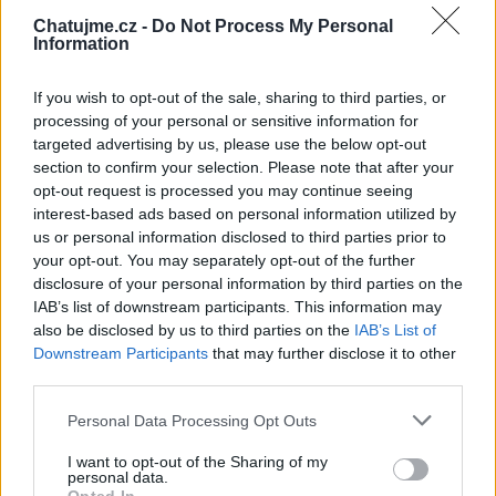
Chatujme.cz -
Do Not Process My Personal
Information
Věk: ??
If you wish to opt-out of the sale, sharing to third parties, or
processing of your personal or sensitive information for
Kontakt
targeted advertising by us, please use the below opt-out
section to confirm your selection. Please note that after your
Napsat uživateli vzkaz
opt-out request is processed you may continue seeing
Informace o profilu a chatu
interest-based ads based on personal information utilized by
us or personal information disclosed to third parties prior to
Registrace od
: 31.03.2014 12:00
your opt-out. You may separately opt-out of the further
Online
: Není nikde online
disclosure of your personal information by third parties on the
Naposledy aktivní
: 25.06.2025 16:30
IAB’s list of downstream participants. This information may
Prochatováno
: 294.76 hod.
also be disclosed by us to third parties on the
IAB’s List of
Počet přátel
: 2
Downstream Participants
that may further disclose it to other
Profil zobrazen
: 365x
third parties.
Líbí se
:
0
Oblibené místnosti
: Žádné
Personal Data Processing Opt Outs
Sledované diskuze
:
Informace pro uživatele
I want to opt-out of the Sharing of my
personal data.