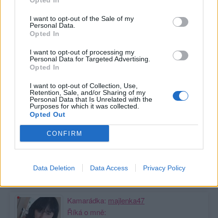
Opted In
I want to opt-out of the Sale of my
Personal Data.
Poslední 3 příspěvky na mé zdi
Opted In
Nemá žádné příspěvky
I want to opt-out of processing my
Personal Data for Targeted Advertising.
Opted In
Zobrazit celou mou zeď
I want to opt-out of Collection, Use,
Retention, Sale, and/or Sharing of my
Personal Data that Is Unrelated with the
Purposes for which it was collected.
Moji nejnovější přátelé
Opted Out
Kamarádka:
nesselka
CONFIRM
Říká o mně:
Data Deletion
Data Access
Privacy Policy
Kamarádka:
majlenka47
Říká o mně: