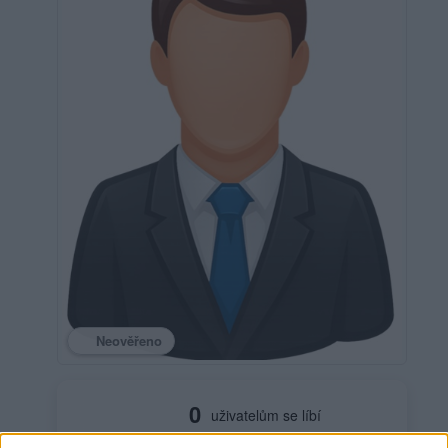
Neověřeno
0
uživatelům se líbí