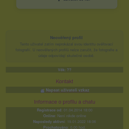
Neověřený profil
Tento uživatel zatím neprokázal svou identitu ověřovací
fotografií. U neověřených profilů nelze zaručit, že fotografie a
údaje odpovídají skutečné osobě.
Věk: ??
Kontakt
Napsat uživateli vzkaz
Informace o profilu a chatu
Registrace od
: 01.04.2014 18:00
Online
: Není nikde online
Naposledy aktivní
: 19.01.2022 18:06
Prochatováno
: 0.00 hod.