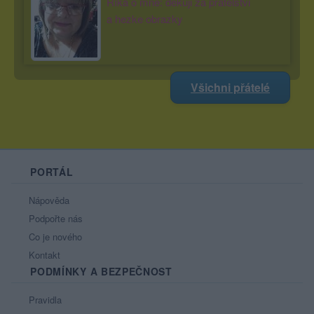
Říká o mně: dekuji za pratelstvi
a hezke obrazky
Všichni přátelé
PORTÁL
Nápověda
Podpořte nás
Co je nového
Kontakt
PODMÍNKY A BEZPEČNOST
Pravidla