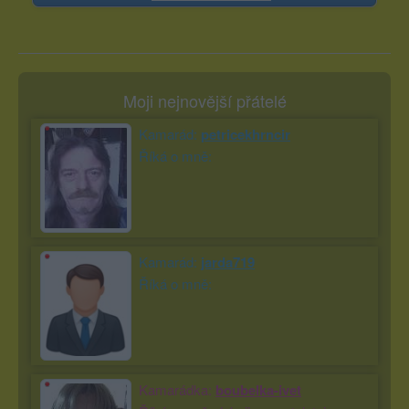
Moji nejnovější přátelé
Kamarád:
petricekhrncir
Říká o mně:
Kamarád:
jarda719
Říká o mně:
Kamarádka:
boubelka-ivet