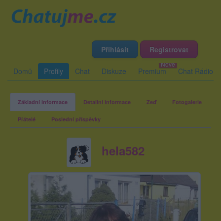
Přihlásit
Registrovat
Domů
Profily
Chat
Diskuze
Premium
Chat Rádio
Základní informace
Detailní informace
Zeď
Fotogalerie
Přátelé
Poslední příspěvky
hela582