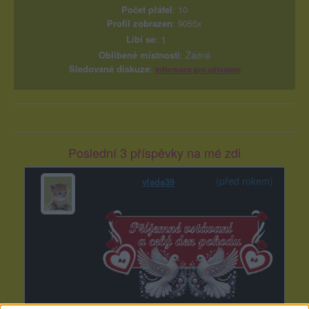
Počet přátel
: 10
Profil zobrazen
: 9055x
Líbí se
:
1
Oblibené místnosti
: Žádné
Sledované diskuze
:
Informace pro uživatele
Poslední 3 příspěvky na mé zdi
(před rokem)
vlada39