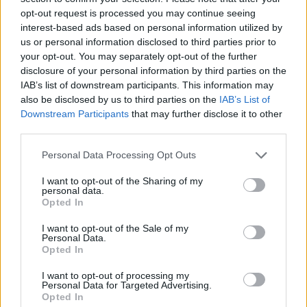
opt-out request is processed you may continue seeing
interest-based ads based on personal information utilized by
us or personal information disclosed to third parties prior to
your opt-out. You may separately opt-out of the further
Neověřený profil
disclosure of your personal information by third parties on the
Tento uživatel zatím neprokázal svou identitu ověřovací
IAB’s list of downstream participants. This information may
fotografií. U neověřených profilů nelze zaručit, že fotografie a
also be disclosed by us to third parties on the
IAB’s List of
údaje odpovídají skutečné osobě.
Downstream Participants
that may further disclose it to other
third parties.
Věk: 29
Personal Data Processing Opt Outs
Kontakt
I want to opt-out of the Sharing of my
personal data.
Napsat uživateli vzkaz
Opted In
Informace o profilu a chatu
I want to opt-out of the Sale of my
Personal Data.
Registrace od
: 26.08.2021 20:32
Opted In
Online
: Není nikde online
Naposledy aktivní
: 26.08.2021 20:33
I want to opt-out of processing my
Prochatováno
: 0.01 hod.
Personal Data for Targeted Advertising.
Počet přátel
: 0
Opted In