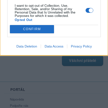
Profil zobrazen
: 475x
I want to opt-out of Collection, Use,
Líbí se
:
1
Retention, Sale, and/or Sharing of my
Oblibené místnosti
: Žádné
Personal Data that Is Unrelated with the
Purposes for which it was collected.
Sledované diskuze
:
Informace pro uživatele
Opted Out
CONFIRM
Moji nejnovější přátelé
Data Deletion
Data Access
Privacy Policy
Nemá žádné přátelé.
Všichni přátelé
PORTÁL
Nápověda
Podpořte nás