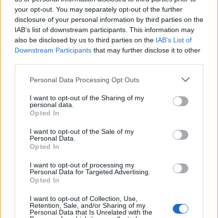
your opt-out. You may separately opt-out of the further
disclosure of your personal information by third parties on the
IAB’s list of downstream participants. This information may
also be disclosed by us to third parties on the
IAB’s List of
Věk: 57
Downstream Participants
that may further disclose it to other
Kontakt
third parties.
Napsat uživateli vzkaz
Personal Data Processing Opt Outs
Informace o profilu a chatu
I want to opt-out of the Sharing of my
personal data.
Registrace od
: 23.01.2020 10:21
Opted In
Online
: Není nikde online
Naposledy aktivní
: 23.01.2020 10:21
I want to opt-out of the Sale of my
Personal Data.
Prochatováno
: 0.00 hod.
Opted In
Počet přátel
: 0
Profil zobrazen
: 29x
I want to opt-out of processing my
Líbí se
:
0
Personal Data for Targeted Advertising.
Opted In
Oblibené místnosti
: Žádné
Sledované diskuze
:
Informace pro uživatele
I want to opt-out of Collection, Use,
Retention, Sale, and/or Sharing of my
Personal Data that Is Unrelated with the