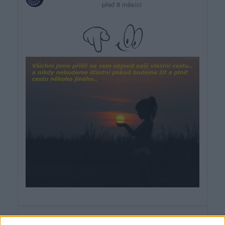
před 8 měsíci
arthemis1