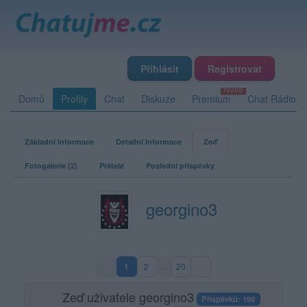
Přihlásit
Registrovat
Domů
Profily
Chat
Diskuze
Premium
Chat Rádio
Základní informace
Detailní informace
Zeď
Fotogalerie (2)
Přátelé
Poslední příspěvky
georgino3
1
2
…
20
(aktuální strana)
Zeď uživatele georgino3
Příspěvků: 198