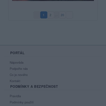
1
2
…
20
(aktuální strana)
PORTÁL
Nápověda
Podpořte nás
Co je nového
Kontakt
PODMÍNKY A BEZPEČNOST
Pravidla
Podmínky použití