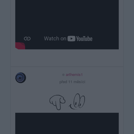
arthemis1
před 11 měsíci