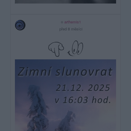
arthemis1
před 8 měsíci