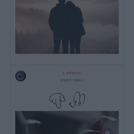
arthemis1
před 6 měsíci