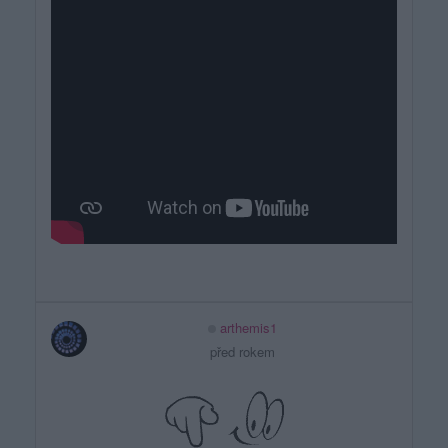
arthemis1
před rokem