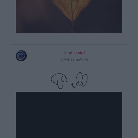
arthemis1
před 11 měsíci