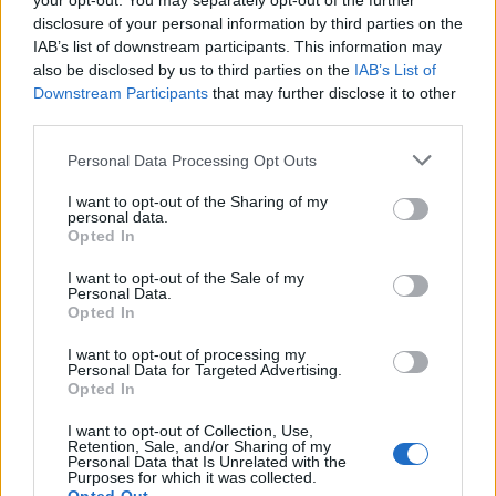
your opt-out. You may separately opt-out of the further
disclosure of your personal information by third parties on the
Poslední 3 příspěvky na mé zdi
IAB’s list of downstream participants. This information may
also be disclosed by us to third parties on the
IAB’s List of
(před 10 lety)
Smazaný
Downstream Participants
that may further disclose it to other
third parties.
Personal Data Processing Opt Outs
I want to opt-out of the Sharing of my
personal data.
Opted In
I want to opt-out of the Sale of my
Personal Data.
Opted In
I want to opt-out of processing my
Personal Data for Targeted Advertising.
Opted In
I want to opt-out of Collection, Use,
Retention, Sale, and/or Sharing of my
Personal Data that Is Unrelated with the
Purposes for which it was collected.