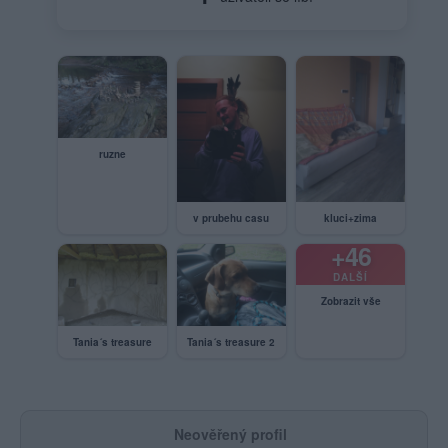
ruzne
v prubehu casu
kluci+zima
+46
DALŠÍ
Zobrazit vše
Tania´s treasure
Tania´s treasure 2
Neověřený profil