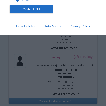
Opted Out
CONFIRM
(před 10 lety)
Smazaný
Jojo... celej Ty! :D :D :D
Data Deletion
Data Access
Privacy Policy
(před 10 lety)
Smazaný
Tvoje nastávající? No moc hezká !!! :D
=)
Zobrazit celou mou zeď