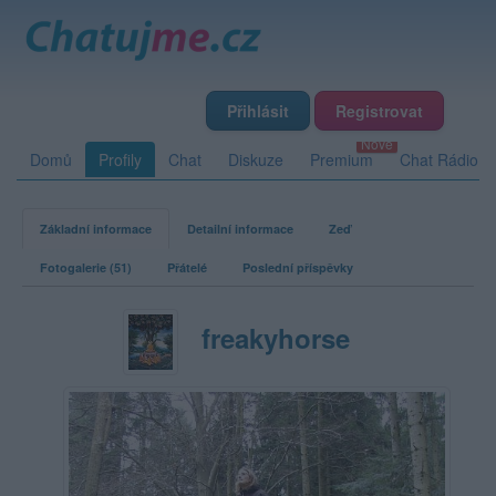
Přihlásit
Registrovat
Domů
Profily
Chat
Diskuze
Premium
Chat Rádio
Základní informace
Detailní informace
Zeď
Fotogalerie (51)
Přátelé
Poslední příspěvky
freakyhorse