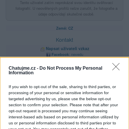
Tento uživatel zatím neprokázal svou identitu ověřovací
fotografií. U neověřených profilů nelze zaručit, že fotografie a
údaje odpovídají skutečné osobě.
Země: CZ
Kontakt
Napsat uživateli vzkaz
Facebook
:
nevedu
Informace o profilu a chatu
Chatujme.cz -
Do Not Process My Personal
Information
Registrace od
: 02.04.2014 17:53
Počet přátel
: 10
Profil zobrazen
: 4361x
If you wish to opt-out of the sale, sharing to third parties, or
Líbí se
:
1
processing of your personal or sensitive information for
Oblibené místnosti
: Žádné
targeted advertising by us, please use the below opt-out
Sledované diskuze
:
section to confirm your selection. Please note that after your
Informace pro uživatele
opt-out request is processed you may continue seeing
interest-based ads based on personal information utilized by
us or personal information disclosed to third parties prior to