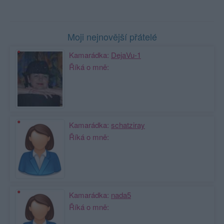
Moji nejnovější přátelé
Kamarádka:
DejaVu-1
Říká o mně:
Kamarádka:
schatziray
Říká o mně:
Kamarádka:
nada5
Říká o mně: