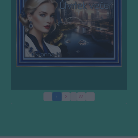
1
2
…
23
(aktuální strana)