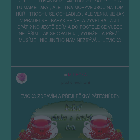
JO ..........U NÁS SEM TAM TROCHU ZAPRŠÍ , HIC
TU MÁME TAKY , ALE TI NA MORAVĚ JSOU NA TOM
HŮŘ . TROCHU SE OCHLADILO , ALE VENKU JE JAK
V PRÁDELNĚ , BARÁK SE NEDÁ VYVĚTRAT A JÍT
SPÁT ? NO JEŠTĚ BDÍM A DO POSTELE SE VŮBEC
NETĚŠÍM .TAK SE OPATRUJ , VYDRŽET A PŘEŽÍT
MUSÍME , NIC JINÉHO NÁM NEZBÝVÁ ......EVIČKO
MIRECKA
před 6 hodinami
EVIČKO ZDRAVÍM A PŘEJI PĚKNÝ PÁTEČNÍ DEN