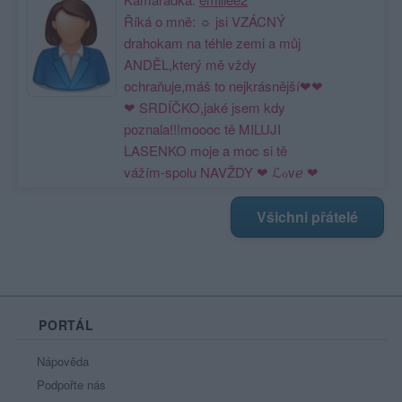
Říká o mně: ☼ jsi VZÁCNÝ
drahokam na téhle zemi a můj
ANDĚL,který mě vždy
ochraňuje,máš to nejkrásnější❤❤
❤ SRDÍČKO,jaké jsem kdy
poznala!!!moooc tě MILUJI
LASENKO moje a moc si tě
vážím-spolu NAVŽDY ❤ ℒℴvℯ ❤
Všichni přátelé
PORTÁL
Nápověda
Podpořte nás