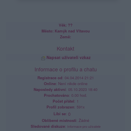
Věk: ??
Město: Kamýk nad Vltavou
Země:
Kontakt
Napsat uživateli vzkaz
Informace o profilu a chatu
Registrace od
: 04.04.2014 21:21
Online
: Není nikde online
Naposledy aktivní
: 05.10.2023 18:40
Prochatováno
: 0.00 hod.
Počet přátel
: 1
Profil zobrazen
: 591x
Líbí se
:
0
Oblibené místnosti
: Žádné
Sledované diskuze
:
Informace pro uživatele