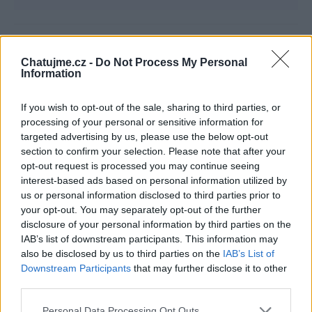
Chatujme.cz -
Do Not Process My Personal
Poslední 3 příspěvky na mé zdi
Information
(před 3 lety)
emiliee2
If you wish to opt-out of the sale, sharing to third parties, or
processing of your personal or sensitive information for
Lásko ♥
targeted advertising by us, please use the below opt-out
section to confirm your selection. Please note that after your
opt-out request is processed you may continue seeing
interest-based ads based on personal information utilized by
us or personal information disclosed to third parties prior to
your opt-out. You may separately opt-out of the further
disclosure of your personal information by third parties on the
IAB’s list of downstream participants. This information may
also be disclosed by us to third parties on the
IAB’s List of
Downstream Participants
that may further disclose it to other
(před 3 lety)
emiliee2
third parties.
Kytička pro Tebe lásko ♥
Personal Data Processing Opt Outs