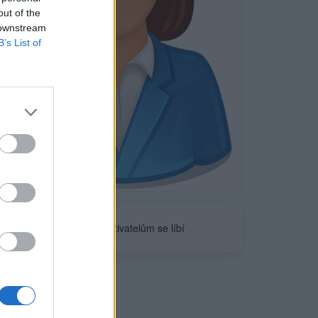
out of the
 downstream
B’s List of
Neověřeno
0
uživatelům se líbí