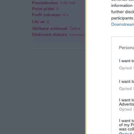
Prochatováno
: 0.00 hod.
information 
Počet přátel
: 0
further disc
Profil zobrazen
: 41x
participants
Líbí se
:
0
Downstream 
Oblibené místnosti
: Žádné
Sledované diskuze
:
Informace pro uživatele
Persona
I want t
Opted 
I want t
Opted 
I want 
Advertis
Opted 
I want t
of my P
was col