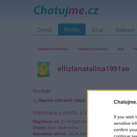
Domů
Profily
Chat
Diskuze
Základní informace
Detailní informace
Zeď
Fo
ellizlanatalina1991se
Kontakt
Napsat uživateli vzkaz
Chatujme.
Informace o profilu a chatu
If you wish 
Registrace od
: 21.04.2021 23:09
sensitive in
Online
: Není nikde online
confirm you
Naposledy aktivní
: 22.04.2021 20:33
continue se