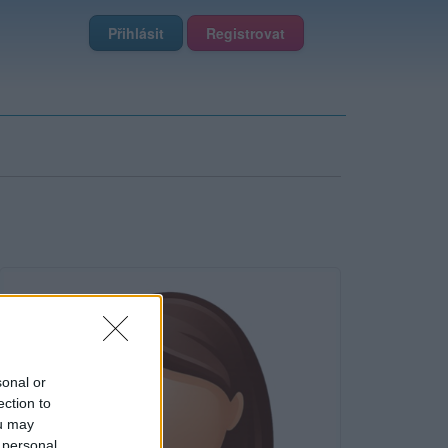
Přihlásit
Registrovat
sonal or
ection to
ou may
 personal