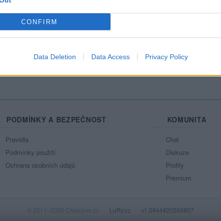
Out
Mo
CONFIRM
Ne
azit celou mou zeď
Data Deletion
Data Access
Privacy Policy
PODMÍNKY A BEZPEČNOST
KOMUNITA
Pravidla
Chat
Podmínky použití
Diskuze
Ochrana osobních údajů
Profily
Premium
© 2011–2026 Chatujme.cz
·
LuRy.cz
·
v1.5944#20260807