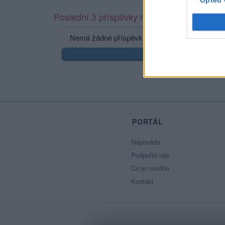
Opted 
Poslední 3 příspěvky na mé zdi
Nemá žádné příspěvky
Zobr
PORTÁL
Nápověda
Podpořte nás
Co je nového
Kontakt