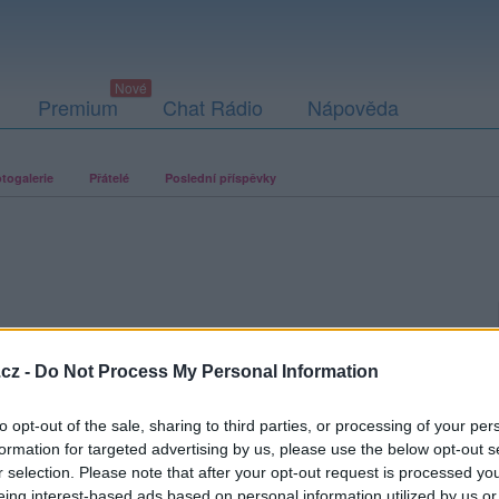
Premium
Chat Rádio
Nápověda
togalerie
Přátelé
Poslední příspěvky
cz -
Do Not Process My Personal Information
to opt-out of the sale, sharing to third parties, or processing of your per
formation for targeted advertising by us, please use the below opt-out s
r selection. Please note that after your opt-out request is processed y
eing interest-based ads based on personal information utilized by us or