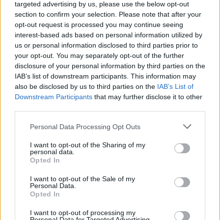
targeted advertising by us, please use the below opt-out
section to confirm your selection. Please note that after your
opt-out request is processed you may continue seeing
interest-based ads based on personal information utilized by
Věk: 56
us or personal information disclosed to third parties prior to
Země:
your opt-out. You may separately opt-out of the further
disclosure of your personal information by third parties on the
Kontakt
IAB’s list of downstream participants. This information may
Napsat uživateli vzkaz
also be disclosed by us to third parties on the
IAB’s List of
Downstream Participants
that may further disclose it to other
Informace o profilu a chatu
third parties.
Registrace od
: 08.02.2020 05:10
Personal Data Processing Opt Outs
Online
: Není nikde online
Naposledy aktivní
: 12.06.2021 22:24
I want to opt-out of the Sharing of my
Prochatováno
: 0.07 hod.
personal data.
Počet přátel
: 0
Opted In
Profil zobrazen
: 13x
I want to opt-out of the Sale of my
Líbí se
:
0
Personal Data.
Oblibené místnosti
: Žádné
Opted In
Sledované diskuze
:
Informace pro uživatele
I want to opt-out of processing my
Personal Data for Targeted Advertising.