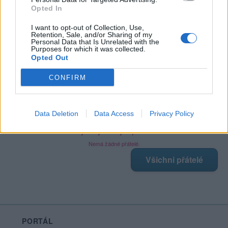
Opted In
I want to opt-out of Collection, Use,
Retention, Sale, and/or Sharing of my
Poslední 3 příspěvky na mé zdi
Personal Data that Is Unrelated with the
Purposes for which it was collected.
Opted Out
Nemá žádné příspěvky
CONFIRM
Zobrazit celou mou zeď
Data Deletion
Data Access
Privacy Policy
Moji nejnovější přátelé
Nemá žádné přátelé.
Všichni přátelé
PORTÁL