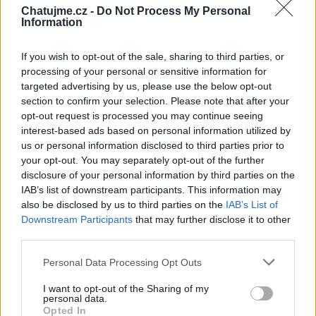
najprv rozosmeje a potom prinúti
Chatujme.cz -
Do Not Process My Personal
Information
premýšľať
If you wish to opt-out of the sale, sharing to third parties, or
processing of your personal or sensitive information for
targeted advertising by us, please use the below opt-out
section to confirm your selection. Please note that after your
opt-out request is processed you may continue seeing
Poslední 3 příspěvky na mé zdi
interest-based ads based on personal information utilized by
us or personal information disclosed to third parties prior to
(před 9 hodinami)
laska-nada-p
your opt-out. You may separately opt-out of the further
disclosure of your personal information by third parties on the
IAB’s list of downstream participants. This information may
also be disclosed by us to third parties on the
IAB’s List of
Downstream Participants
that may further disclose it to other
third parties.
Personal Data Processing Opt Outs
I want to opt-out of the Sharing of my
personal data.
Opted In