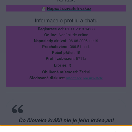
Napsat uživateli vzkaz
Informace o profilu a chatu
Registrace od
: 01.11.2013 14:38
Online
: Není nikde online
Naposledy aktivní
: 06.08.2026 11:19
Prochatováno
: 366.51 hod.
Počet přátel
: 15
Profil zobrazen
: 5711x
Líbí se
:
3
Oblibené místnosti
: Žádné
Sledované diskuze
:
Informace pro uživatele
Čo človeka krášli nie je jeho krása,ani
bohactvo,ale ušlachtilá duša.... Človeka