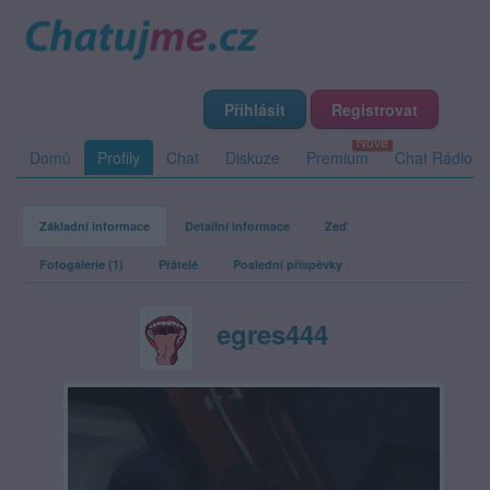
Přihlásit
Registrovat
Domů
Profily
Chat
Diskuze
Premium
Chat Rádio
Základní informace
Detailní informace
Zeď
Fotogalerie (1)
Přátelé
Poslední příspěvky
egres444