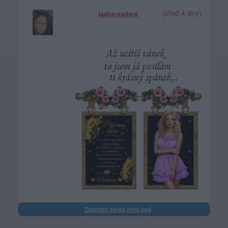
(před 4 dny)
laska-nada-p
Zobrazit celou mou zeď