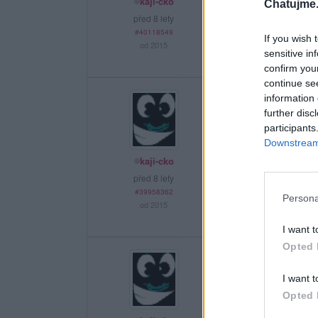
kaji-cko
Chatujme.
před 8 lety
#40118549
If you wish 
od 2015
sensitive in
confirm you
continue se
information 
further disc
participants
Downstream 
kaji-cko
před 8 lety
#39958362
Persona
od 2015
I want t
Opted 
I want t
Opted 