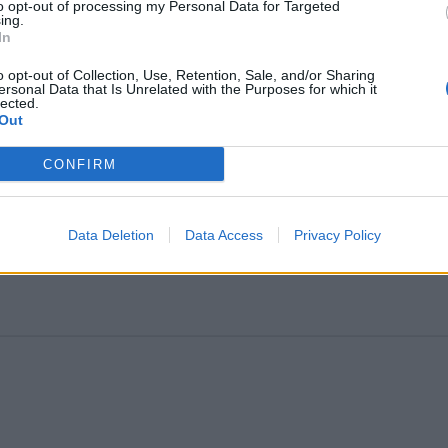
to opt-out of processing my Personal Data for Targeted
ing.
In
o opt-out of Collection, Use, Retention, Sale, and/or Sharing
ersonal Data that Is Unrelated with the Purposes for which it
lected.
Out
CONFIRM
Data Deletion
Data Access
Privacy Policy