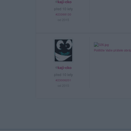
kaji-cko
před 10 lety
#23368130
od 2015
Potěšte Vaše přátele obr
kaji-cko
před 10 lety
#23006201
od 2015