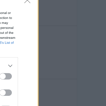
sonal or
ection to
ou may
 personal
out of the
 downstream
B’s List of