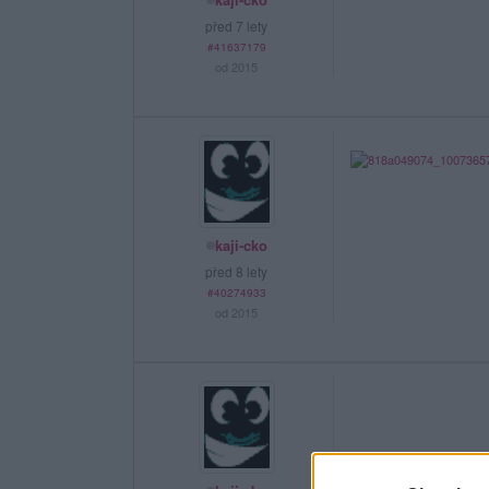
před 7 lety
#41637179
od 2015
kaji-cko
před 8 lety
#40274933
od 2015