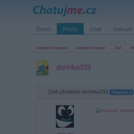
Domů
Profily
Chat
Diskuze
Základní informace
Detailní informace
Zeď
Fo
dorinka333
Zeď uživatele dorinka333
Příspěvků: 8
kaji-cko