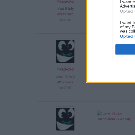
kaji-cko
I want 
Advertis
před 8 lety
Opted 
#39771865
od 2015
I want t
of my P
was col
Opted 
kaji-cko
před 10 lety
#25725457
od 2015
Různé obrázky a citáty