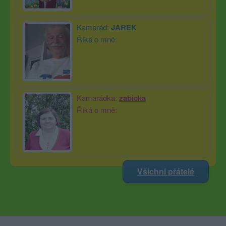
Kamarád:
JAREK
Říká o mně:
Kamarádka:
zabicka
Říká o mně:
Všichni přátelé