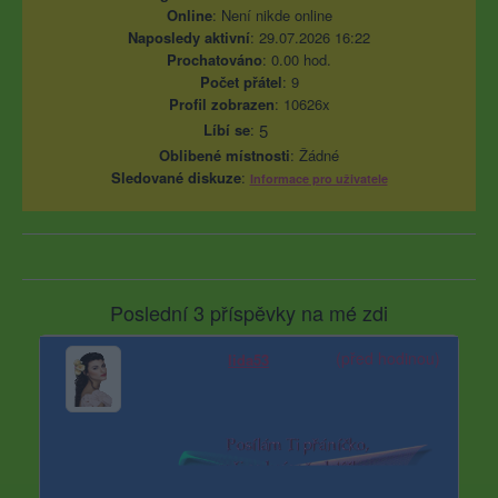
Online
: Není nikde online
Naposledy aktivní
: 29.07.2026 16:22
Prochatováno
: 0.00 hod.
Počet přátel
: 9
Profil zobrazen
: 10626x
Líbí se
:
5
Oblibené místnosti
: Žádné
Sledované diskuze
:
Informace pro uživatele
Poslední 3 příspěvky na mé zdi
(před hodinou)
lida53