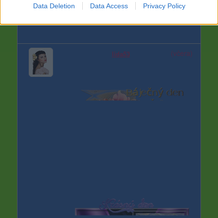
Data Deletion
Data Access
Privacy Policy
(včera)
lida53