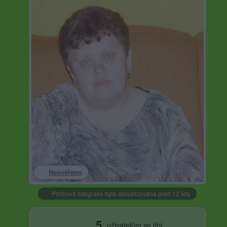
Neověřeno
Profilová fotografie byla aktualizována před 12 lety
5
uživatelům se líbí