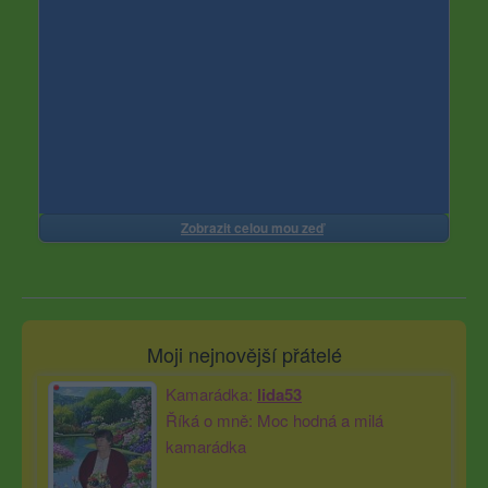
Zobrazit celou mou zeď
Moji nejnovější přátelé
Kamarádka:
lida53
Říká o mně: Moc hodná a milá
kamarádka