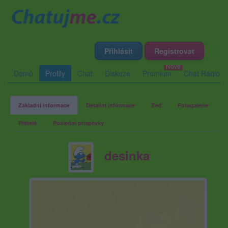
Přihlásit
Registrovat
Domů
Profily
Chat
Diskuze
Premium
Chat Rádio
Základní informace
Detailní informace
Zeď
Fotogalerie
Přátelé
Poslední příspěvky
desinka