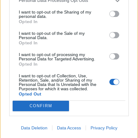
Město: Plzeň
Personal Data Processing Opt Outs
Okres: Plzeň-město
I want to opt-out of the Sharing of my
Země: ,Velká británia
personal data.
Opted In
Kontakt
I want to opt-out of the Sale of my
Napsat uživateli vzkaz
Personal Data.
Opted In
Informace o profilu a chatu
I want to opt-out of processing my
Registrace od
: 10.03.2024 18:33
Personal Data for Targeted Advertising.
Online
: Není nikde online
Opted In
Naposledy aktivní
: 29.03.2024 20:08
Prochatováno
: 0.00 hod.
I want to opt-out of Collection, Use,
Počet přátel
: 0
Retention, Sale, and/or Sharing of my
Personal Data that Is Unrelated with the
Profil zobrazen
: 581x
Purposes for which it was collected.
Líbí se
:
0
Opted Out
Oblibené místnosti
: Žádné
CONFIRM
Sledované diskuze
:
Informace pro uživatele
Data Deletion
Data Access
Privacy Policy