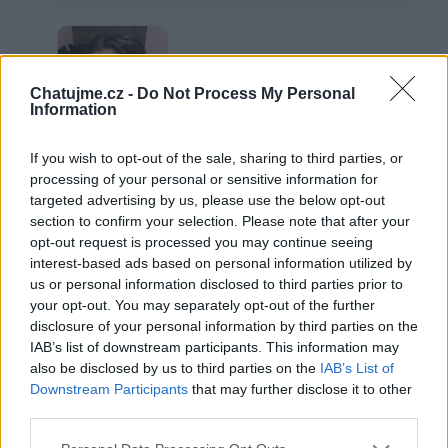
Chatujme.cz -
Do Not Process My Personal
Information
If you wish to opt-out of the sale, sharing to third parties, or
processing of your personal or sensitive information for
targeted advertising by us, please use the below opt-out
section to confirm your selection. Please note that after your
Moje fotky
opt-out request is processed you may continue seeing
interest-based ads based on personal information utilized by
us or personal information disclosed to third parties prior to
your opt-out. You may separately opt-out of the further
Neověřený profil
disclosure of your personal information by third parties on the
Tento uživatel zatím neprokázal svou identitu ověřovací
IAB’s list of downstream participants. This information may
fotografií. U neověřených profilů nelze zaručit, že fotografie a
also be disclosed by us to third parties on the
IAB’s List of
údaje odpovídají skutečné osobě.
Downstream Participants
that may further disclose it to other
third parties.
Věk: 32