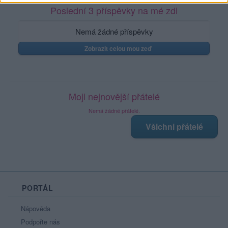
Poslední 3 příspěvky na mé zdi
Nemá žádné příspěvky
Zobrazit celou mou zeď
Moji nejnovější přátelé
Nemá žádné přátelé.
Všichni přátelé
PORTÁL
Nápověda
Podpořte nás