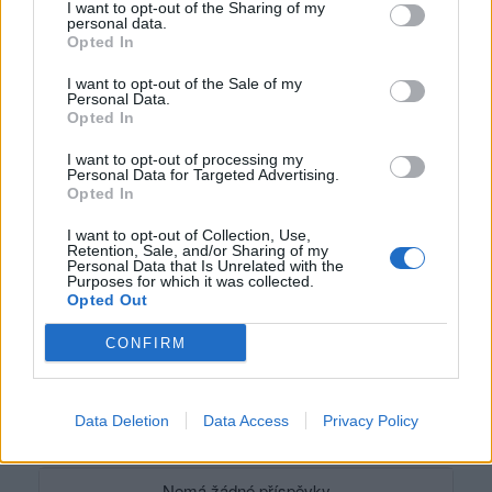
I want to opt-out of the Sharing of my
Kontakt
personal data.
Opted In
Napsat uživateli vzkaz
I want to opt-out of the Sale of my
Informace o profilu a chatu
Personal Data.
Opted In
Registrace od
: 01.11.2016 11:56
Online
: Není nikde online
I want to opt-out of processing my
Naposledy aktivní
: 04.08.2019 22:32
Personal Data for Targeted Advertising.
Prochatováno
: 0.09 hod.
Opted In
Počet přátel
: 0
I want to opt-out of Collection, Use,
Profil zobrazen
: 153x
Retention, Sale, and/or Sharing of my
Líbí se
:
0
Personal Data that Is Unrelated with the
Purposes for which it was collected.
Oblibené místnosti
: Žádné
Opted Out
Sledované diskuze
:
Informace pro uživatele
CONFIRM
Data Deletion
Data Access
Privacy Policy
Poslední 3 příspěvky na mé zdi
Nemá žádné příspěvky