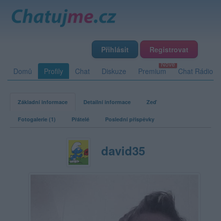
Přihlásit
Registrovat
Domů
Profily
Chat
Diskuze
Premium
Chat Rádio
Základní informace
Detailní informace
Zeď
Fotogalerie (1)
Přátelé
Poslední příspěvky
david35