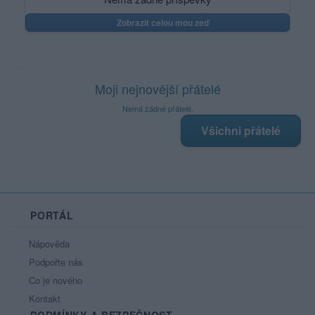
Zobrazit celou mou zeď
Moji nejnovější přátelé
Nemá žádné přátelé.
Všichni přátelé
PORTÁL
Nápověda
Podpořte nás
Co je nového
Kontakt
PODMÍNKY A BEZPEČNOST