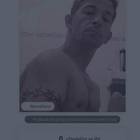
Neověřeno
Profilová fotografie byla aktualizována před 9 lety
0
uživatelům se líbí