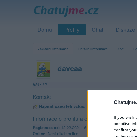
Domů
Profily
Chat
Diskuze
Základní informace
Detailní informace
Zeď
Fo
davcaa
Věk: ??
Kontakt
Chatujme.
Napsat uživateli vzkaz
Informace o profilu a chatu
If you wish 
sensitive in
Registrace od
: 13.02.2021 16:10
confirm you
Online
: Není nikde online
continue se