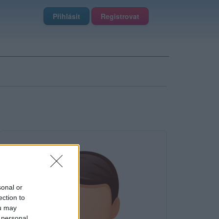
Přihlásit
Registrovat
sonal or
ection to
ou may
 personal