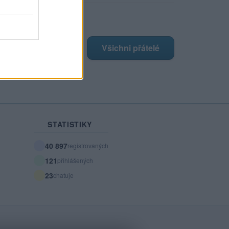
ji nejnovější přátelé
má žádné přátelé.
Všichni přátelé
STATISTIKY
40 897
registrovaných
121
přihlášených
23
chatuje