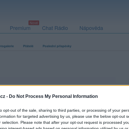
Premium
Chat Rádio
Nápověda
togalerie
Přátelé
Poslední příspěvky
cz -
Do Not Process My Personal Information
to opt-out of the sale, sharing to third parties, or processing of your per
formation for targeted advertising by us, please use the below opt-out s
r selection. Please note that after your opt-out request is processed y
eing interest-based ads based on personal information utilized by us or