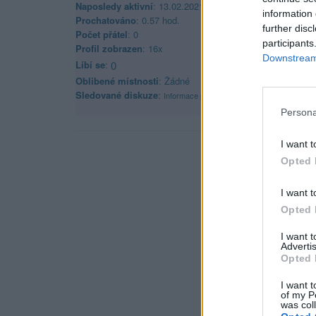
Naposledy aktivní
: 13.02.2021 18:07
information 
Prochatováno
: 0.57 hod.
further disc
Počet přátel
: 0
participants
Profil zobrazen
: 16x
Downstream 
Líbí se
:
0
Oblibené místnosti
: Žádné
Sledované diskuze
:
Informace pro uživatele
Persona
I want t
Opted 
I want t
Opted 
I want 
Advertis
Opted 
I want t
of my P
was col