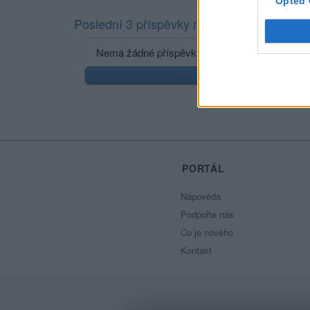
Opted 
Poslední 3 příspěvky na mé zdi
Nemá žádné příspěvky
Zobr
PORTÁL
Nápověda
Podpořte nás
Co je nového
Kontakt