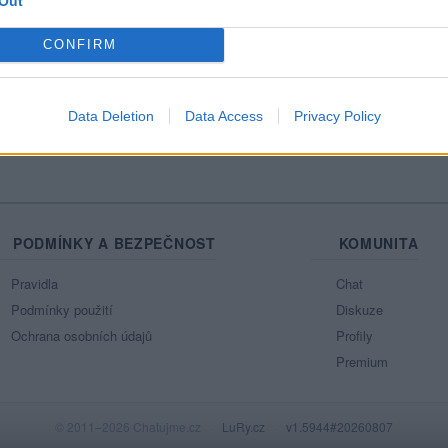
Out
Mo
CONFIRM
Ne
azit celou mou zeď
Data Deletion
Data Access
Privacy Policy
PODMÍNKY A BEZPEČNOST
KOMUNITA
Pravidla
Chat
Podmínky použití
Diskuze
Ochrana osobních údajů
Profily
Premium
© 2011–2026 Chatujme.cz
·
LuRy.cz
·
v1.5944#20260807