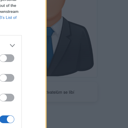
out of the
 downstream
B’s List of
Neověřeno
0
uživatelům se líbí