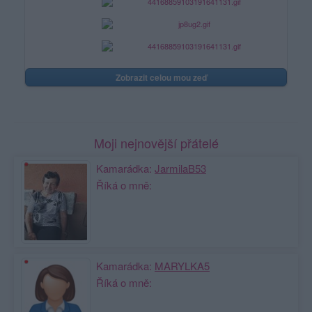
Zobrazit celou mou zeď
Moji nejnovější přátelé
Kamarádka:
JarmilaB53
Říká o mně:
Kamarádka:
MARYLKA5
Říká o mně: