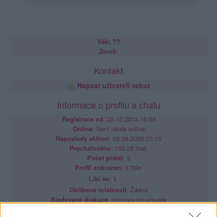
Věk: ??
Země:
Kontakt
Napsat uživateli vzkaz
Informace o profilu a chatu
Registrace od
: 25.10.2013 16:59
Online
: Není nikde online
Naposledy aktivní
: 03.08.2026 23:15
Prochatováno
: 109.28 hod.
Počet přátel
: 2
Profil zobrazen
: 1759x
Líbí se
:
1
Oblibené místnosti
: Žádné
Sledované diskuze
:
Informace pro uživatele