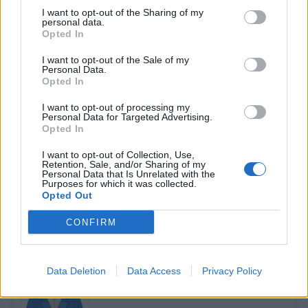
Informace o profilu a chatu
I want to opt-out of the Sharing of my
personal data.
Registrace od
: 11.04.2014 19:56
Opted In
Online
: Není nikde online
Naposledy aktivní
: 31.12.2025 08:51
I want to opt-out of the Sale of my
Personal Data.
Prochatováno
: 16.50 hod.
Opted In
Počet přátel
: 2
Profil zobrazen
: 39x
I want to opt-out of processing my
Líbí se
:
0
Personal Data for Targeted Advertising.
Opted In
Oblibené místnosti
: Žádné
Sledované diskuze
:
Informace pro uživatele
I want to opt-out of Collection, Use,
Retention, Sale, and/or Sharing of my
Personal Data that Is Unrelated with the
Purposes for which it was collected.
Opted Out
CONFIRM
Moji nejnovější přátelé
Kamarádka:
ivajiva
Říká o mně:
Data Deletion
Data Access
Privacy Policy