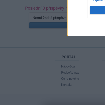
Opted 
Poslední 3 příspěvky na mé zdi
Nemá žádné příspěvky
Zobr
PORTÁL
Nápověda
Podpořte nás
Co je nového
Kontakt