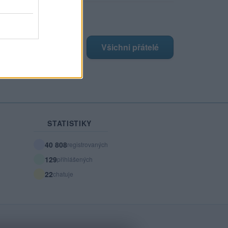
ji nejnovější přátelé
má žádné přátelé.
Všichni přátelé
STATISTIKY
40 808
registrovaných
129
přihlášených
22
chatuje