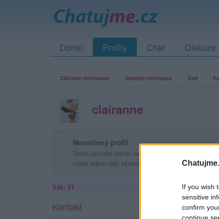
Domů
Profily
Chat
Diskuze
Základní informace
Detailní informace
Zeď
Fo
clairanne
Neověřený profil
Tento uživatel zatím neprokázal svou identitu ověřov
údaje odpovídají skutečné osobě.
Chatujme.
Věk: 51
If you wish 
sensitive in
Kontakt
confirm you
continue se