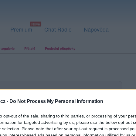
Premium
Chat Rádio
Nápověda
togalerie
Přátelé
Poslední příspěvky
ací fotografií. U neověřených profilů nelze zaručit, že fotografie a
cz -
Do Not Process My Personal Information
to opt-out of the sale, sharing to third parties, or processing of your per
formation for targeted advertising by us, please use the below opt-out s
r selection. Please note that after your opt-out request is processed y
eing interest-based ads based on personal information utilized by us or