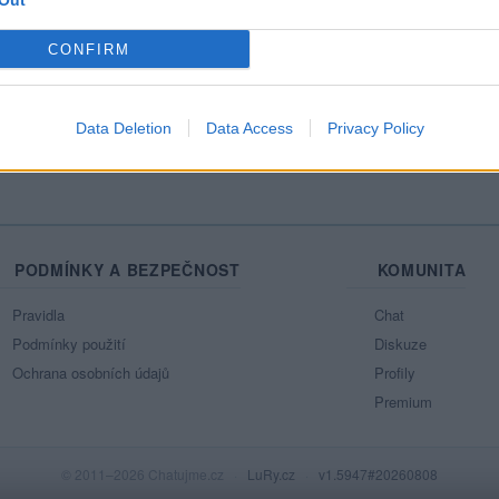
Out
Mo
CONFIRM
Ne
azit celou mou zeď
Data Deletion
Data Access
Privacy Policy
PODMÍNKY A BEZPEČNOST
KOMUNITA
Pravidla
Chat
Podmínky použití
Diskuze
Ochrana osobních údajů
Profily
Premium
© 2011–2026 Chatujme.cz
·
LuRy.cz
·
v1.5947#20260808