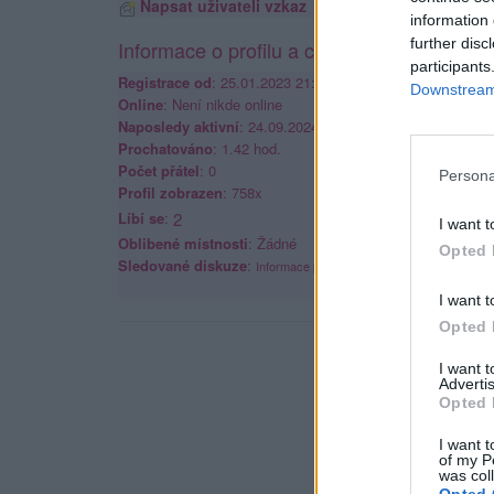
Napsat uživateli vzkaz
information 
further disc
Informace o profilu a chatu
participants
Registrace od
: 25.01.2023 21:59
Downstream 
Online
: Není nikde online
Naposledy aktivní
: 24.09.2024 20:30
Prochatováno
: 1.42 hod.
Počet přátel
: 0
Persona
Profil zobrazen
: 758x
Líbí se
:
2
I want t
Oblibené místnosti
: Žádné
Opted 
Sledované diskuze
:
Informace pro uživatele
I want t
Opted 
I want 
Advertis
Opted 
I want t
of my P
was col