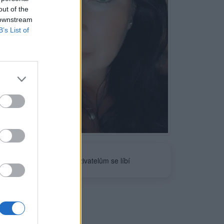
out of the
 downstream
B’s List of
Neověřeno
2
uživatelům se líbí