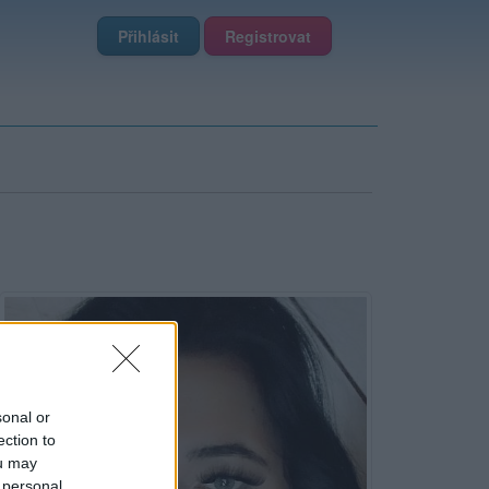
Přihlásit
Registrovat
sonal or
ection to
ou may
 personal