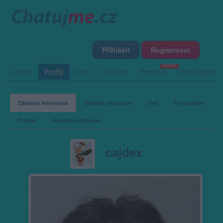
Přihlásit
Registrovat
Domů
Profily
Chat
Diskuze
Premium
Chat Rádio
Základní informace
Detailní informace
Zeď
Fotogalerie
Přátelé
Poslední příspěvky
cajdex