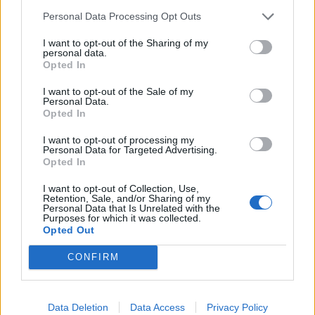
Prochatováno
: 21.22 hod.
Personal Data Processing Opt Outs
Počet přátel
: 0
Profil zobrazen
: 44x
I want to opt-out of the Sharing of my
personal data.
Líbí se
:
0
Opted In
Oblibené místnosti
: Žádné
Sledované diskuze
:
Informace pro uživatele
I want to opt-out of the Sale of my
Personal Data.
Opted In
I want to opt-out of processing my
Personal Data for Targeted Advertising.
Opted In
Poslední 3 příspěvky na mé zdi
I want to opt-out of Collection, Use,
(před 12 lety)
Retention, Sale, and/or Sharing of my
cajdex
Personal Data that Is Unrelated with the
Purposes for which it was collected.
http://www.auto.cz/ford-puma-1-7-
Opted Out
divoke-zviratko-109
CONFIRM
(před 12 lety)
cajdex
http://www.veciautomobilove.cz/cz/clan
ek/test-ojetiny-ford-puma-sportovnejsi-
Data Deletion
Data Access
Privacy Policy