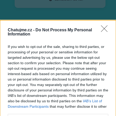
Chatujme.cz -
Do Not Process My Personal
Neověřený profil
Information
Tento uživatel zatím neprokázal svou identitu ověřovací
fotografií. U neověřených profilů nelze zaručit, že fotografie a
If you wish to opt-out of the sale, sharing to third parties, or
údaje odpovídají skutečné osobě.
processing of your personal or sensitive information for
targeted advertising by us, please use the below opt-out
Věk: ??
section to confirm your selection. Please note that after your
Země: czech
opt-out request is processed you may continue seeing
interest-based ads based on personal information utilized by
Kontakt
us or personal information disclosed to third parties prior to
your opt-out. You may separately opt-out of the further
Napsat uživateli vzkaz
disclosure of your personal information by third parties on the
Informace o profilu a chatu
IAB’s list of downstream participants. This information may
also be disclosed by us to third parties on the
IAB’s List of
Registrace od
: 02.04.2014 21:41
Downstream Participants
that may further disclose it to other
Online
: Není nikde online
third parties.
Naposledy aktivní
: 09.02.2023 21:02