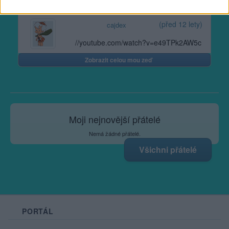
nez-myslite-451/
(před 12 lety)
cajdex
//youtube.com/watch?v=e49TPk2AW5c
Zobrazit celou mou zeď
Moji nejnovější přátelé
Nemá žádné přátelé.
Všichni přátelé
PORTÁL