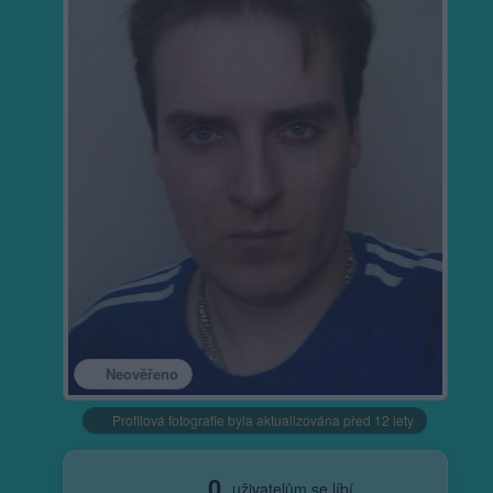
Neověřeno
Profilová fotografie byla aktualizována před 12 lety
0
uživatelům se líbí