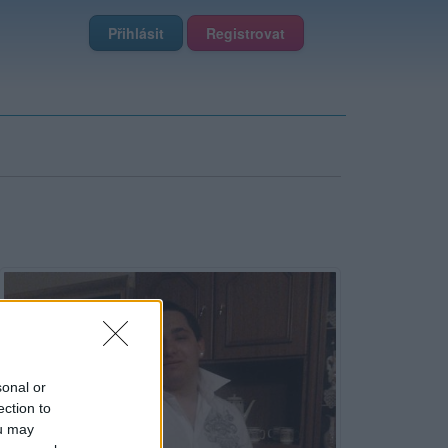
Přihlásit
Registrovat
sonal or
ection to
ou may