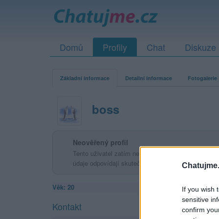
Domů
Profily
Chat
Diskuze
Základní informace
Detailní informace
Fotogalerie
boss
Neověřený profil
Tento uživatel zatím neprokázal svou identitu ověřov
údaje odpovídají skutečné osobě.
Chatujme.
Věk: 20
If you wish 
sensitive in
Kontakt
confirm you