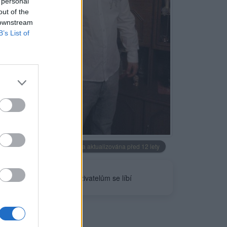
 personal
out of the
 downstream
B’s List of
Neověřeno
Profilová fotografie byla aktualizována před 12 lety
0
uživatelům se líbí