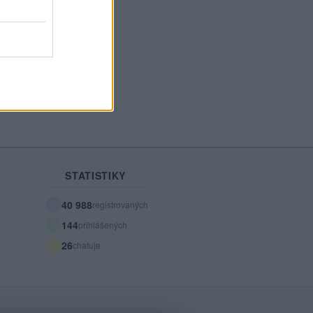
STATISTIKY
40 988
registrovaných
144
přihlášených
26
chatuje