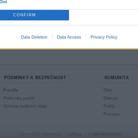
Out
CONFIRM
Data Deletion
Data Access
Privacy Policy
PODMÍNKY A BEZPEČNOST
KOMUNITA
Pravidla
Chat
Podmínky použití
Diskuze
Ochrana osobních údajů
Profily
Premium
© 2011–2026 Chatujme.cz
·
LuRy.cz
·
v1.5941#20260806