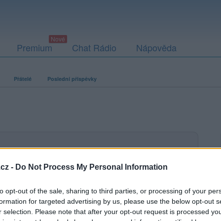
Premium
Chat Rádio
Nápověda
Přátelé
Poslední příspěvky
ací fotografií. U neověřených profilů nelze zaručit, že fotografie a
cz -
Do Not Process My Personal Information
to opt-out of the sale, sharing to third parties, or processing of your per
formation for targeted advertising by us, please use the below opt-out s
r selection. Please note that after your opt-out request is processed y