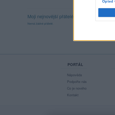
Opted 
Moji nejnovější přátelé
Nemá žádné přátelé.
Všichni přátelé
PORTÁL
Nápověda
Podpořte nás
Co je nového
Kontakt