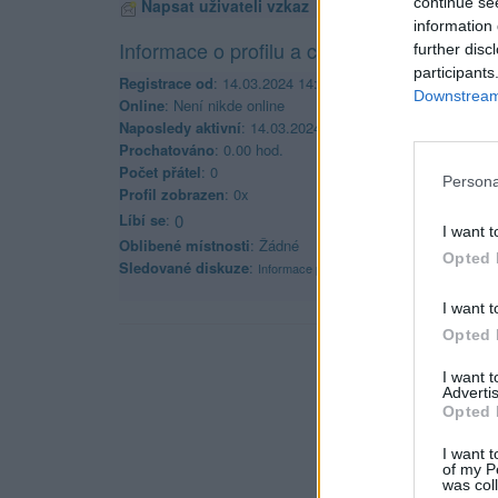
continue se
Napsat uživateli vzkaz
information 
Informace o profilu a chatu
further disc
participants
Registrace od
: 14.03.2024 14:30
Downstream 
Online
: Není nikde online
Naposledy aktivní
: 14.03.2024 14:31
Prochatováno
: 0.00 hod.
Počet přátel
: 0
Persona
Profil zobrazen
: 0x
Líbí se
:
0
I want t
Oblibené místnosti
: Žádné
Opted 
Sledované diskuze
:
Informace pro uživatele
I want t
Opted 
I want 
Advertis
Opted 
I want t
of my P
was col