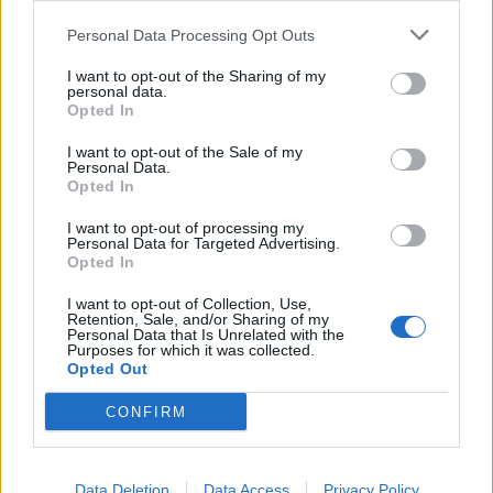
Personal Data Processing Opt Outs
Neověřený profil
I want to opt-out of the Sharing of my
Tento uživatel zatím neprokázal svou identitu ověřovací
personal data.
fotografií. U neověřených profilů nelze zaručit, že fotografie a
Opted In
údaje odpovídají skutečné osobě.
I want to opt-out of the Sale of my
Personal Data.
Věk: ??
Opted In
Země:
I want to opt-out of processing my
Kontakt
Personal Data for Targeted Advertising.
Opted In
Napsat uživateli vzkaz
I want to opt-out of Collection, Use,
Informace o profilu a chatu
Retention, Sale, and/or Sharing of my
Personal Data that Is Unrelated with the
Purposes for which it was collected.
Registrace od
: 20.11.2020 11:51
Opted Out
Počet přátel
: 0
Profil zobrazen
: 1956x
CONFIRM
Líbí se
:
0
Oblibené místnosti
: Žádné
Data Deletion
Data Access
Privacy Policy