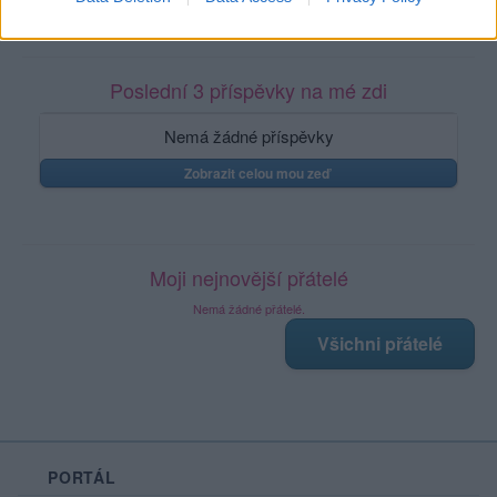
Poslední 3 příspěvky na mé zdi
Nemá žádné příspěvky
Zobrazit celou mou zeď
Moji nejnovější přátelé
Nemá žádné přátelé.
Všichni přátelé
PORTÁL